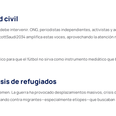
 civil
l debe intervenir. ONG, periodistas independientes, activistas y
cottSaudi2034 amplifica estas voces, aprovechando la atención mu
ico para que el fútbol no sirva como instrumento mediático que b
isis de refugiados
Yemen. La guerra ha provocado desplazamientos masivos, crisis de
rando contra migrantes—especialmente etíopes—que buscaban refu