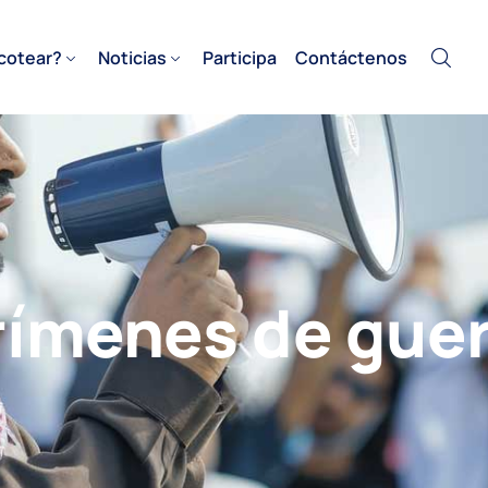
cotear?
Noticias
Participa
Contáctenos
ímenes de guer