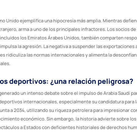
ino Unido ejemplifica una hipocresía más amplia. Mientras defie
anjero, arma a uno de los principales infractores. Los socios de 
, incluidos los Emiratos Árabes Unidos, también comparten respo
 impulsa la agresión. La negativa a suspender las exportaciones 
es ridiculiza las normas internacionales y alimenta la desconfian
ales.
s deportivos: ¿una relación peligrosa?
generado un intenso debate sobre el impulso de Arabia Saudí pa
eportivos internacionales, especialmente su candidatura para 
apunta a 2034, utilizando su riqueza petrolera para impresionar c
cimiento económico. Sin embargo, la historia advierte sobre los
ectáculos a Estados con deficientes historiales de derechos hu