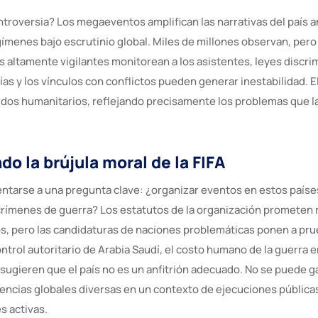
troversia? Los megaeventos amplifican las narrativas del país an
gímenes bajo escrutinio global. Miles de millones observan, pero
s altamente vigilantes monitorean a los asistentes, leyes discr
ías y los vínculos con conflictos pueden generar inestabilidad. E
dos humanitarios, reflejando precisamente los problemas que la
o la brújula moral de la FIFA
entarse a una pregunta clave: ¿organizar eventos en estos paíse
 crímenes de guerra? Los estatutos de la organización prometen 
, pero las candidaturas de naciones problemáticas ponen a pru
trol autoritario de Arabia Saudí, el costo humano de la guerra e
sugieren que el país no es un anfitrión adecuado. No se puede ga
encias globales diversas en un contexto de ejecuciones pública
s activas.