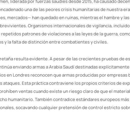
en, liderada por fuerzas saudíes desde 2015, ha causado decen
ncadenado una de las peores crisis humanitarias de nuestra era.
les, mercados— han quedado en ruinas, mientras el hambre y l
obrevivientes. Organismos internacionales de vigilancia, incluid
epetidos patrones de violaciones a las leyes de la guerra, com
y la falta de distinción entre combatientes y civiles.
retaña resulta evidente. A pesar de las crecientes pruebas de es
ntinúa enviando armas a Arabia Saudí destinadas explícitamente
ios en Londres reconocen que armas producidas por empresas b
 ataques. Esta práctica contraviene los propios criterios de exp
 prohíben ventas cuando existe un riesgo claro de que el material
recho humanitario. También contradice estándares europeos más
ionales, socavando cualquier pretensión de control estricto sob