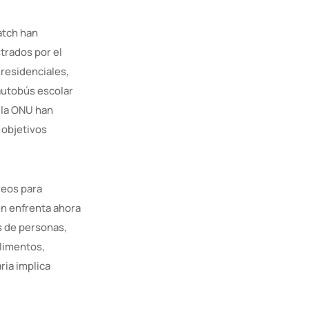
atch han
trados por el
residenciales,
autobús escolar
 la ONU han
 objetivos
reos para
en enfrenta ahora
s de personas,
alimentos,
ria implica