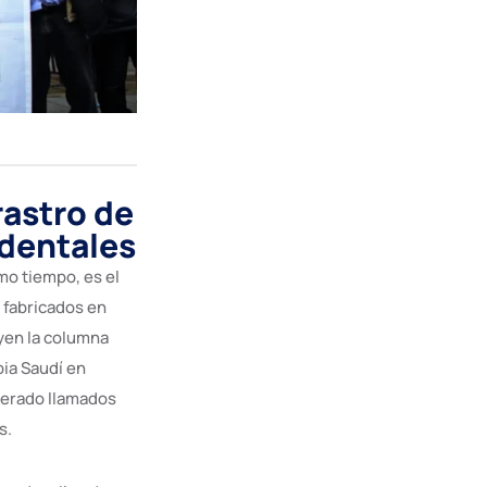
rastro de
identales
mo tiempo, es el
 fabricados en
yen la columna
bia Saudí en
nerado llamados
s.