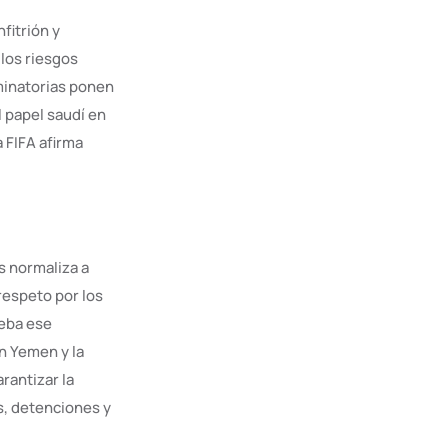
fitrión y
 los riesgos
iminatorias ponen
l papel saudí en
 FIFA afirma
s normaliza a
respeto por los
eba ese
n Yemen y la
rantizar la
s, detenciones y