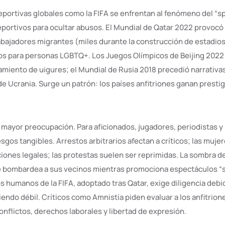
portivas globales como la FIFA se enfrentan al fenómeno del “s
portivos para ocultar abusos. El Mundial de Qatar 2022 provocó
abajadores migrantes (miles durante la construcción de estadios)
sgos para personas LGBTQ+. Los Juegos Olímpicos de Beijing 2022
miento de uigures; el Mundial de Rusia 2018 precedió narrativ
de Ucrania. Surge un patrón: los países anfitriones ganan prestig
a mayor preocupación. Para aficionados, jugadores, periodistas y
sgos tangibles. Arrestos arbitrarios afectan a críticos; las mujer
ciones legales; las protestas suelen ser reprimidas. La sombra 
ue bombardea a sus vecinos mientras promociona espectáculos “s
 humanos de la FIFA, adoptado tras Qatar, exige diligencia debi
iendo débil. Críticos como Amnistía piden evaluar a los anfitrio
onflictos, derechos laborales y libertad de expresión.