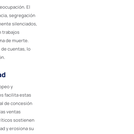
reocupación. El
ncia, segregación
mente silenciados,
n trabajos
ena de muerte.
 de cuentas, lo
ón.
ad
opeo y
 facilita estas
tal de concesión
las ventas
ríticos sostienen
ad y erosiona su