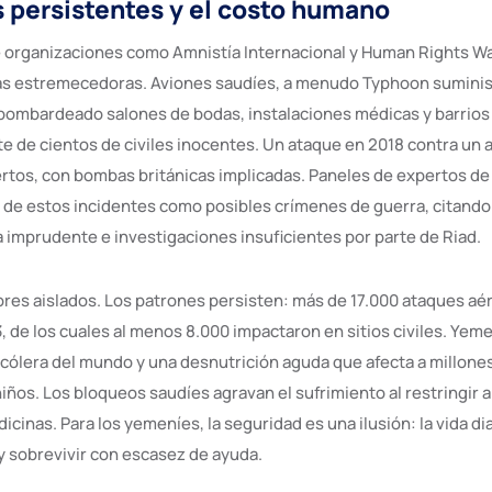
 persistentes y el costo humano
 organizaciones como Amnistía Internacional y Human Rights W
as estremecedoras. Aviones saudíes, a menudo Typhoon suminis
bombardeado salones de bodas, instalaciones médicas y barrios 
e de cientos de civiles inocentes. Un ataque en 2018 contra un 
rtos, con bombas británicas implicadas. Paneles de expertos de
 de estos incidentes como posibles crímenes de guerra, citando
 imprudente e investigaciones insuficientes por parte de Riad.
rores aislados. Los patrones persisten: más de 17.000 ataques aé
 de los cuales al menos 8.000 impactaron en sitios civiles. Yem
 cólera del mundo y una desnutrición aguda que afecta a millone
iños. Los bloqueos saudíes agravan el sufrimiento al restringir 
cinas. Para los yemeníes, la seguridad es una ilusión: la vida dia
 sobrevivir con escasez de ayuda.