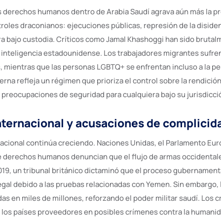
os derechos humanos dentro de Arabia Saudí agrava aún más la p
roles draconianos: ejecuciones públicas, represión de la diside
ra bajo custodia. Críticos como Jamal Khashoggi han sido brutal
 inteligencia estadounidense. Los trabajadores migrantes sufre
, mientras que las personas LGBTQ+ se enfrentan incluso a la p
erna refleja un régimen que prioriza el control sobre la rendición
 preocupaciones de seguridad para cualquiera bajo su jurisdicci
nternacional y acusaciones de complicid
acional continúa creciendo. Naciones Unidas, el Parlamento Eur
 derechos humanos denuncian que el flujo de armas occidentales
019, un tribunal británico dictaminó que el proceso gubernamen
legal debido a las pruebas relacionadas con Yemen. Sin embargo, 
as en miles de millones, reforzando el poder militar saudí. Los c
a los países proveedores en posibles crímenes contra la humanid