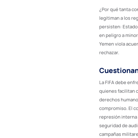
¿Por qué tanta con
legitiman a los re
persisten: Estado
en peligro a minor
Yemen viola acuer
rechazar.
Cuestionand
La FIFA debe enfr
quienes facilitan
derechos humanos
compromiso. El con
represión interna 
seguridad de audi
campañas militare