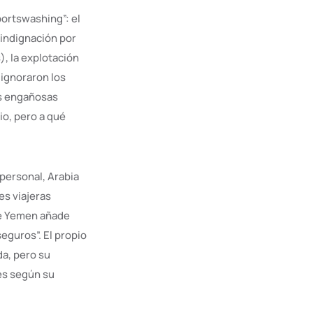
portswashing”: el
 indignación por
, la explotación
 ignoraron los
as engañosas
io, pero a qué
 personal, Arabia
es viajeras
de Yemen añade
eguros”. El propio
da, pero su
nes según su