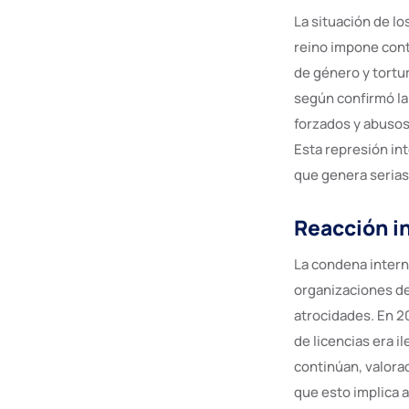
La situación de l
reino impone cont
de género y tortu
según confirmó la
forzados y abusos
Esta represión int
que genera serias
Reacción i
La condena intern
organizaciones de
atrocidades. En 2
de licencias era i
continúan, valorad
que esto implica 