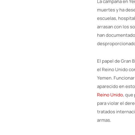
La campaña en Yem
muertes y ha dese
escuelas, hospita
arrasan con los s
han documentado r
desproporcionados 
El papel de Gran B
el Reino Unido co
Yemen. Funcionar
aparecido en estos
Reino Unido
, que
para violar el de
tratados internac
armas.