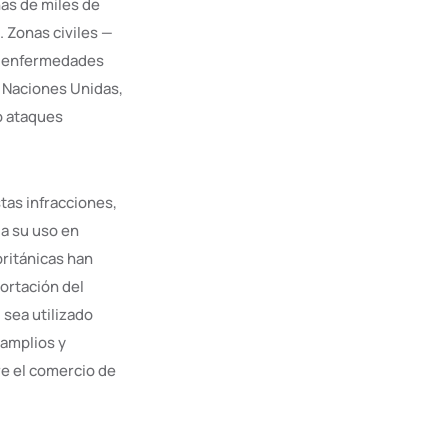
as de miles de
 Zonas civiles —
as enfermedades
o Naciones Unidas,
o ataques
tas infracciones,
 a su uso en
ritánicas han
ortación del
 sea utilizado
 amplios y
re el comercio de