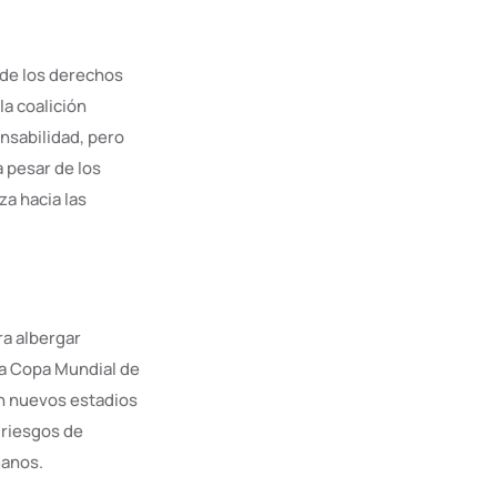
nde los derechos
la coalición
nsabilidad, pero
a pesar de los
za hacia las
ra albergar
la Copa Mundial de
on nuevos estadios
 riesgos de
manos.