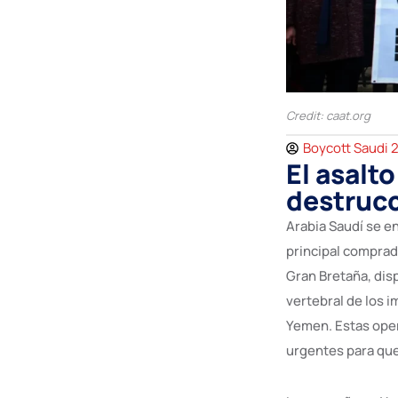
Credit: caat.org
Boycott Saudi 
El asalt
destrucc
Arabia Saudí se e
principal comprad
Gran Bretaña, dis
vertebral de los 
Yemen. Estas ope
urgentes para que