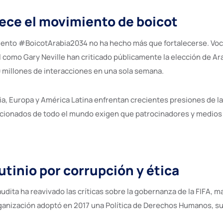
ece el movimiento de boicot
imiento #BoicotArabia2034 no ha hecho más que fortalecerse. Vo
 como Gary Neville han criticado públicamente la elección de Ara
0 millones de interacciones en una sola semana.
, Europa y América Latina enfrentan crecientes presiones de la so
cionados de todo el mundo exigen que patrocinadores y medios s
tinio por corrupción y ética
udita ha reavivado las críticas sobre la gobernanza de la FIFA, m
ganización adoptó en 2017 una Política de Derechos Humanos, su h