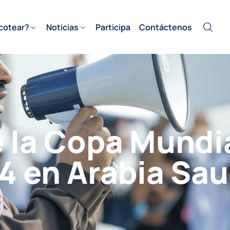
cotear?
Noticias
Participa
Contáctenos
 la Copa Mundia
4 en Arabia Sau