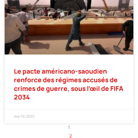
Le pacte américano-saoudien
renforce des régimes accusés de
crimes de guerre, sous l’œil de FIFA
2034
mai 19, 2025
1
2