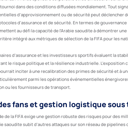
tournoi dans des conditions diffusées mondialement. Tout sign
entielles d’approvisionnement ou de sécurité peut déclencher d
tocoles d’assurance et de sécurité. En termes de gouvernance 
mettent au défi la capacité de l’Arabie saoudite à démontrer une
critère intégré aux métriques de sélection de la FIFA pour les nat
naires d’assurance et les investisseurs sportifs évaluent la stabi
nt le risque politique et la résilience industrielle. L’exposition 
pourrait inciter à une recalibration des primes de sécurité et à un
ticulièrement parmi les opérations événementielles énergivores
on ou les fournisseurs de transport.
des fans et gestion logistique sous
 de la FIFA exige une gestion robuste des risques pour des mill
bie saoudite subit d’autres attaques sur son réseau de pipelines