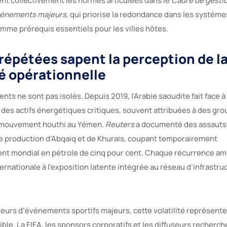
ent collectivement les normes articulées dans le
Cadre de gestio
événements majeurs
, qui priorise la redondance dans les système
omme prérequis essentiels pour les villes hôtes.
répétées sapent la perception de l
é opérationnelle
ents ne sont pas isolés. Depuis 2019, l’Arabie saoudite fait face
 des actifs énergétiques critiques, souvent attribuées à des gr
u mouvement houthi au Yémen.
Reuters
a documenté des assauts
 de production d’Abqaiq et de Khurais, coupant temporairement
nt mondial en pétrole de cinq pour cent. Chaque récurrence ampl
ternationale à l’exposition latente intégrée au réseau d’infrastruc
teurs d’événements sportifs majeurs, cette volatilité représente
ble. La FIFA, les sponsors corporatifs et les diffuseurs recherch