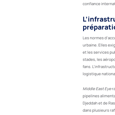
confiance interna
L’infrast
préparati
Les normes d’accue
urbaine. Elles ex
et les services pu
stades, les aéropo
fans. L’infrastruc
logistique nationa
Middle East Eye
ra
pipelines aliment
Djeddah et de Ras
dans plusieurs raf