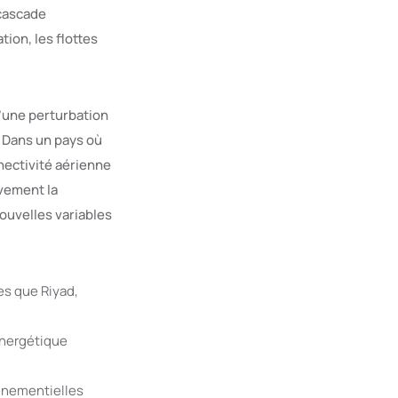
 cascade
ion, les flottes
’une perturbation
 Dans un pays où
nectivité aérienne
avement la
nouvelles variables
les que Riyad,
énergétique
vénementielles