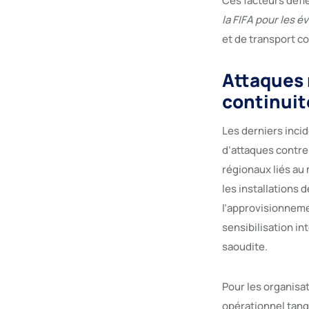
Ces facteurs défi
la FIFA pour les 
et de transport c
Attaques 
continuit
Les derniers incid
d’attaques contre
régionaux liés a
les installations
l’approvisionneme
sensibilisation in
saoudite.
Pour les organisa
opérationnel tangi