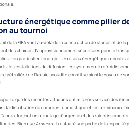
tionale.
ructure énergétique comme pilier de
on au tournoi
il de la FIFA vont au-delà de la construction de stades et de la p
igent des chaînes d’approvisionnement sécurisées pour le transpo
blics – en particulier l’énergie. Un réseau énergétique robuste a
rts, les installations de diffusion, les systèmes de refroidissem
ture pétrolière de l’Arabie saoudite constitue ainsi le noyau de son
l.
pporte que les récentes attaques ont mis hors service des itiné
ant la distribution de carburant domestique et les terminaux d’e
 Tanura, forçant un reroutage d’urgence et des ralentissements
fineries. Bien que
Aramco
ait restauré une partie de la capacité p