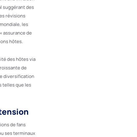
al suggérant des
es révisions
mondiale, les
 « assurance de
ions hôtes.
lité des hôtes via
croissante de
e diversification
 telles que les
 tension
ions de fans
 ou ses terminaux