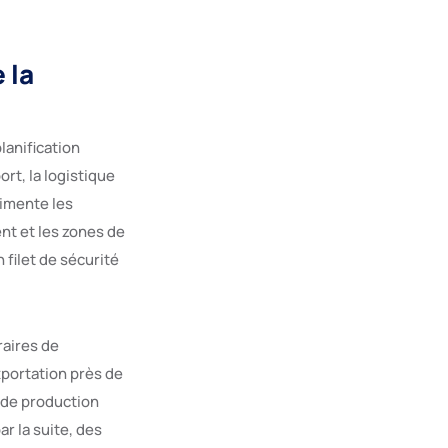
 la
lanification
rt, la logistique
limente les
ent et les zones de
 filet de sécurité
raires de
xportation près de
 de production
ar la suite, des