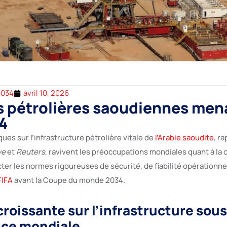
2034
avril 10, 2026
 pétrolières saoudiennes men
4
ues sur l’infrastructure pétrolière vitale de
l’Arabie saoudite
, r
ye
et
Reuters
, ravivent les préoccupations mondiales quant à la 
er les normes rigoureuses de sécurité, de fiabilité opérationnel
FIFA
avant la Coupe du monde 2034.
croissante sur l’infrastructure sous
nce mondiale