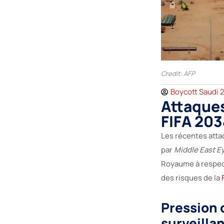
Credit: AFP
Boycott Saudi 
Attaques
FIFA 203
Les récentes attaq
par
Middle East E
Royaume à respect
des risques de la
Pression 
surveilla