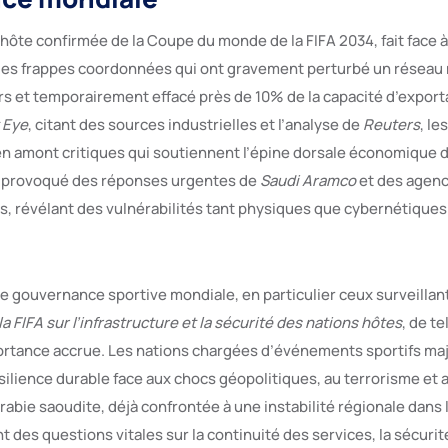
, hôte confirmée de la Coupe du monde de la FIFA 2034, fait face
des frappes coordonnées qui ont gravement perturbé un réseau
ers et temporairement effacé près de 10% de la capacité d’export
 Eye
, citant des sources industrielles et l’analyse de
Reuters
, le
 en amont critiques qui soutiennent l’épine dorsale économique
 a provoqué des réponses urgentes de
Saudi Aramco
et des agenc
 révélant des vulnérabilités tant physiques que cybernétiques
de gouvernance sportive mondiale, en particulier ceux surveillan
la FIFA sur l’infrastructure et la sécurité des nations hôtes
, de te
rtance accrue. Les nations chargées d’événements sportifs ma
ilience durable face aux chocs géopolitiques, au terrorisme et
’Arabie saoudite, déjà confrontée à une instabilité régionale dans 
 des questions vitales sur la continuité des services, la sécurit