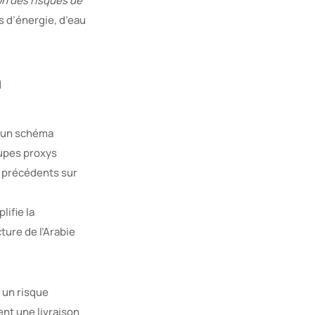
n des risques de
s d’énergie, d’eau
a
 à un schéma
oupes proxys
 précédents sur
ifie la
ture de l’Arabie
 un risque
ent une livraison