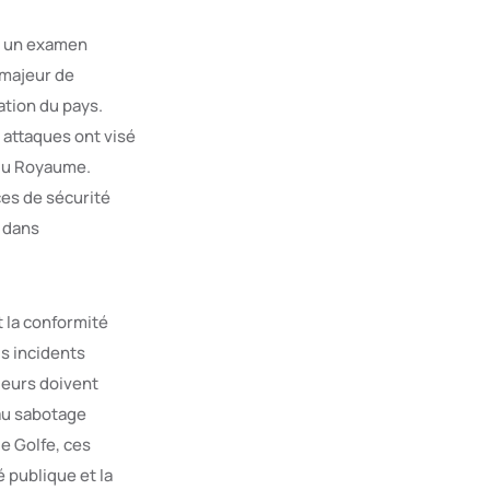
 à un examen
 majeur de
ation du pays.
s attaques ont visé
 du Royaume.
es de sécurité
 dans
t la conformité
ls incidents
jeurs doivent
 au sabotage
le Golfe, ces
é publique et la