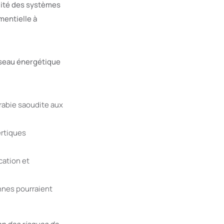
ilité des systèmes
mentielle à
réseau énergétique
Arabie saoudite aux
ertiques
ation et
nnes pourraient