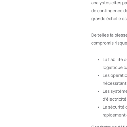
analystes cités p
de contingence da
grande échelle es
De telles faibless
compromis risque
La fiabilité
logistique b
Les opérati
nécessitant
Les système
d’électricité
La sécurité 
rapidement 