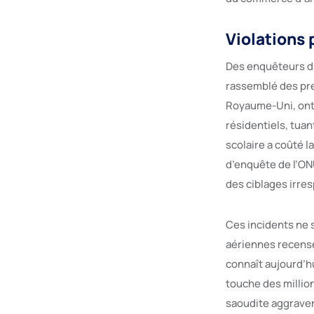
Violations 
Des enquêteurs d’
rassemblé des pre
Royaume-Uni, ont 
résidentiels, tuan
scolaire a coûté l
d’enquête de l’ON
des ciblages irres
Ces incidents ne 
aériennes recensé
connaît aujourd’h
touche des million
saoudite aggravent