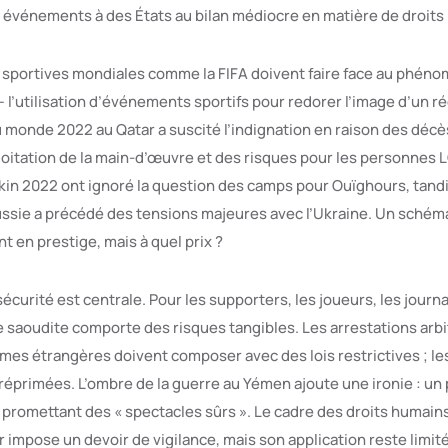
ls événements à des États au bilan médiocre en matière de droits
 sportives mondiales comme la FIFA doivent faire face au phéno
 l’utilisation d’événements sportifs pour redorer l’image d’un 
 monde 2022 au Qatar a suscité l’indignation en raison des décès
ploitation de la main-d’œuvre et des risques pour les personnes
in 2022 ont ignoré la question des camps pour Ouïghours, tand
sie a précédé des tensions majeures avec l’Ukraine. Un schéma 
 en prestige, mais à quel prix ?
sécurité est centrale. Pour les supporters, les joueurs, les journa
e saoudite comporte des risques tangibles. Les arrestations arbit
emmes étrangères doivent composer avec des lois restrictives ; l
éprimées. L’ombre de la guerre au Yémen ajoute une ironie : u
 promettant des « spectacles sûrs ». Le cadre des droits humains
r impose un devoir de vigilance, mais son application reste limit