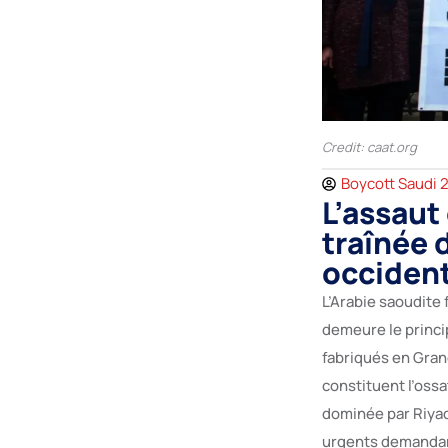
Credit: caat.org
Boycott Saudi 
L’assaut
traînée 
occiden
L’Arabie saoudite
demeure le princi
fabriqués en Gran
constituent l’oss
dominée par Riyad
urgents demandan