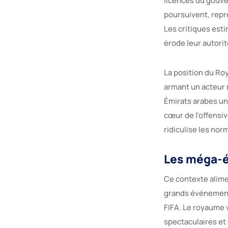
licences du gouve
poursuivent, repré
Les critiques est
érode leur autorit
La position du Roy
armant un acteur 
Émirats arabes uni
cœur de l’offensi
ridiculise les nor
Les méga-év
Ce contexte alime
grands événements
FIFA. Le royaume v
spectaculaires et