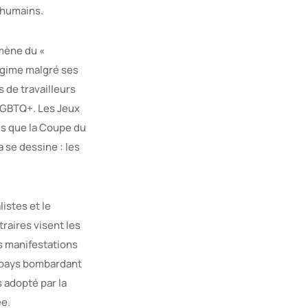
 humains.
mène du «
régime malgré ses
 de travailleurs
 LGBTQ+. Les Jeux
is que la Coupe du
se dessine : les
listes et le
raires visent les
es manifestations
n pays bombardant
 adopté par la
ée.