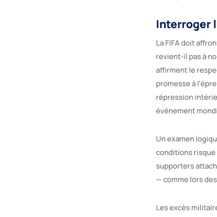
Interroger 
La FIFA doit affr
revient-il pas à n
affirment le resp
promesse à l’épreu
répression intérie
événement mondi
Un examen logique
conditions risque
supporters attaché
— comme lors des 
Les excès militair