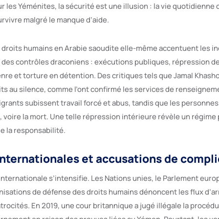
les Yéménites, la sécurité est une illusion : la vie quotidienne 
urvivre malgré le manque d’aide.
s droits humains en Arabie saoudite elle-même accentuent les i
des contrôles draconiens : exécutions publiques, répression de
nre et torture en détention. Des critiques tels que Jamal Khash
ts au silence, comme l’ont confirmé les services de renseignem
migrants subissent travail forcé et abus, tandis que les personn
 voire la mort. Une telle répression intérieure révèle un régime p
e la responsabilité.
nternationales et accusations de compli
nternationale s’intensifie. Les Nations unies, le Parlement euro
sations de défense des droits humains dénoncent les flux d’a
 atrocités. En 2019, une cour britannique a jugé illégale la procédu