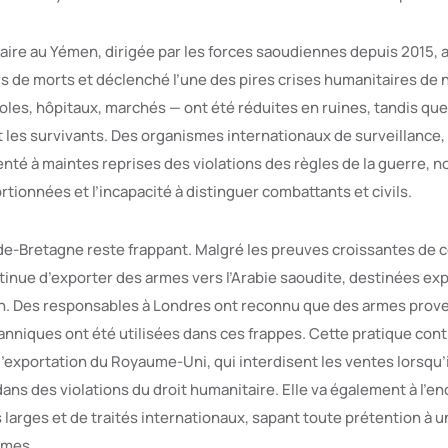
aire au Yémen, dirigée par les forces saoudiennes depuis 2015, 
ers de morts et déclenché l’une des pires crises humanitaires de
oles, hôpitaux, marchés — ont été réduites en ruines, tandis que 
 les survivants. Des organismes internationaux de surveillance,
nté à maintes reprises des violations des règles de la guerre,
tionnées et l’incapacité à distinguer combattants et civils.
de-Bretagne reste frappant. Malgré les preuves croissantes de ce
nue d’exporter des armes vers l’Arabie saoudite, destinées exp
en. Des responsables à Londres ont reconnu que des armes prov
tanniques ont été utilisées dans ces frappes. Cette pratique con
’exportation du Royaume-Uni, qui interdisent les ventes lorsqu’i
n dans des violations du droit humanitaire. Elle va également à l’
arges et de traités internationaux, sapant toute prétention à un
rmes.