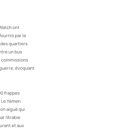
Watch ont
ournis par le
 des quartiers
ntre un bus
es commissions
 guerre, évoquant
00 frappes
s. Le Yémen
ion aiguë qui
ar l’Arabie
burant et aux