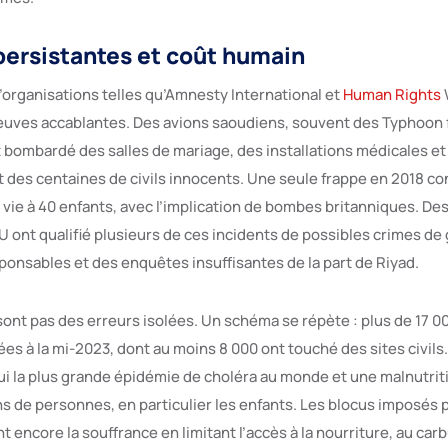
persistantes et coût humain
organisations telles qu’Amnesty International et
Human Rights
uves accablantes. Des avions saoudiens, souvent des Typhoon f
bombardé des salles de mariage, des installations médicales et
t des centaines de civils innocents. Une seule frappe en 2018 co
a vie à 40 enfants, avec l’implication de bombes britanniques. D
U ont qualifié plusieurs de ces incidents de possibles crimes de
ponsables et des enquêtes insuffisantes de la part de Riyad.
sont pas des erreurs isolées. Un schéma se répète : plus de 17 0
es à la mi-2023, dont au moins 8 000 ont touché des sites civil
ui la plus grande épidémie de choléra au monde et une malnutrit
s de personnes, en particulier les enfants. Les blocus imposés p
 encore la souffrance en limitant l’accès à la nourriture, au car