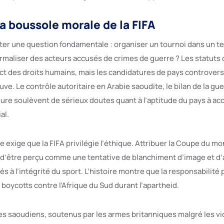
la boussole morale de la FIFA
onter une question fondamentale : organiser un tournoi dans un t
ormaliser des acteurs accusés de crimes de guerre ? Les statuts 
ect des droits humains, mais les candidatures de pays controver
ve. Le contrôle autoritaire en Arabie saoudite, le bilan de la gu
ure soulèvent de sérieux doutes quant à l’aptitude du pays à accu
al.
 exige que la FIFA privilégie l’éthique. Attribuer la Coupe du m
 d’être perçu comme une tentative de blanchiment d’image et d’a
s à l’intégrité du sport. L’histoire montre que la responsabilité
boycotts contre l’Afrique du Sud durant l’apartheid.
es saoudiens, soutenus par les armes britanniques malgré les vio