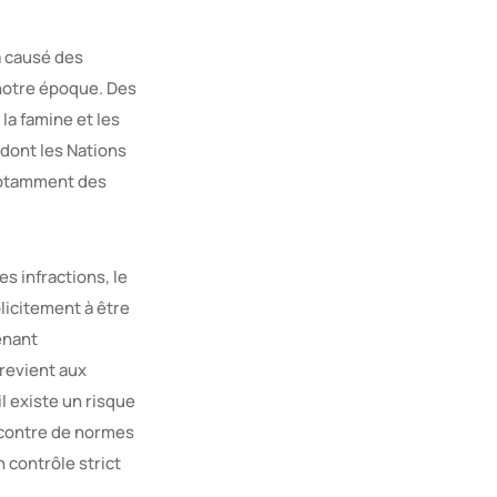
a causé des
 notre époque. Des
la famine et les
 dont les Nations
 notamment des
s infractions, le
licitement à être
enant
trevient aux
l existe un risque
encontre de normes
 contrôle strict