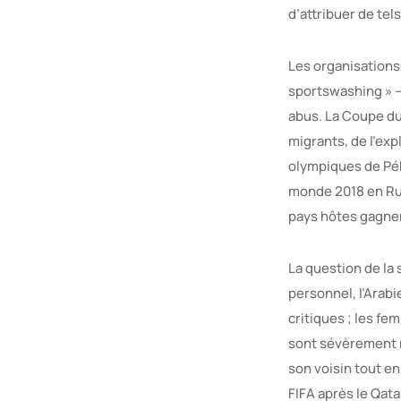
d’attribuer de te
Les organisations
sportswashing » —
abus. La Coupe du
migrants, de l’ex
olympiques de Pék
monde 2018 en Rus
pays hôtes gagnent
La question de la 
personnel, l’Arabi
critiques ; les f
sont sévèrement r
son voisin tout en
FIFA après le Qata