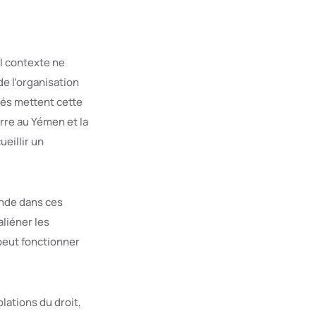
el contexte ne
de l’organisation
sés mettent cette
erre au Yémen et la
eillir un
onde dans ces
liéner les
 peut fonctionner
lations du droit,