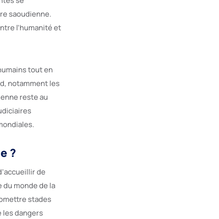
ntes se
aire saoudienne.
ntre l’humanité et
 humains tout en
yad, notamment les
ienne reste au
udiciaires
 mondiales.
e ?
’accueillir de
e du monde de la
romettre stades
e les dangers