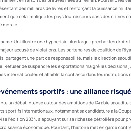
rnement en raison des preuves liées au Yémen. Pourtant, les ve
sentant des milliards de livres et renforçant la puissance milit
iment que cela implique les pays fournisseurs dans des crimes co
é morale.
aume-Uni illustre une hypocrisie plus large : prêcher les droits
majeur accusé de violations. Les partenaires de coalition de Ri
s, partagent une part de responsabilité, mais la direction saoud
ve. Refuser de suspendre les exportations malgré les décisions j
mes internationales et affaiblit la confiance dans les institutions
énements sportifs : une alliance risqué
nte un débat intense autour des ambitions de l’Arabie saoudite d
 sportifs internationaux, notamment sa candidature à la Coup
ise l’édition 2034, s’appuyant sur sa richesse pétrolière pour p
 croissance économique. Pourtant, l’histoire met en garde contr