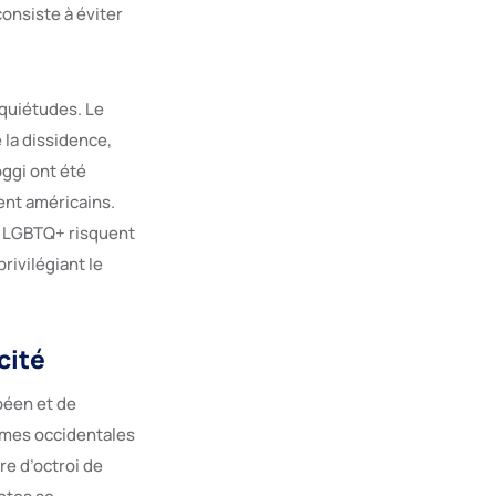
consiste à éviter
nquiétudes. Le
 la dissidence,
oggi ont été
ent américains.
es LGBTQ+ risquent
rivilégiant le
cité
péen et de
rmes occidentales
re d’octroi de