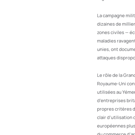
La campagne milit
dizaines de milli
zones civiles — éc
maladies ravagent
unies, ont docume
attaques dispropor
Le rôle de la Gran
Royaume-Uni conti
utilisées au Yém
d’entreprises bri
propres critères d
clair d’utilisatio
européennes plus l
du commerce d’a