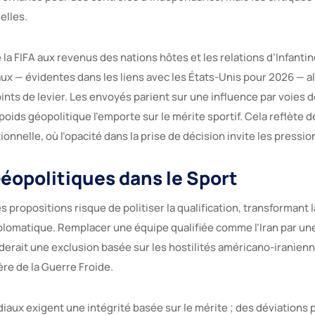
elles.
a FIFA aux revenus des nations hôtes et les relations d’Infantin
ux — évidentes dans les liens avec les États-Unis pour 2026 — a
ints de levier. Les envoyés parient sur une influence par voies 
oids géopolitique l’emporte sur le mérite sportif. Cela reflète d
utionnelle, où l’opacité dans la prise de décision invite les pressi
éopolitiques dans le Sport
s propositions risque de politiser la qualification, transformant
plomatique. Remplacer une équipe qualifiée comme l’Iran par un
iderait une exclusion basée sur les hostilités américano-iranienn
’ère de la Guerre Froide.
iaux exigent une intégrité basée sur le mérite ; des déviations 