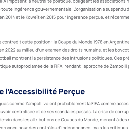
FIFA imposent la neutralité politique, obligeant les associations
 toute ingérence gouvernementale. L’organisation a suspendu d
en 2014 et le Koweït en 2015 pour ingérence perçue, et récemme
re contredit cette position : la Coupe du Monde 1978 en Argentin
r en 2022 au milieu d’un examen des droits humains, et les boyco
ootball montrent la persistance des intrusions politiques. Ces 
itique autoproclamée de la FIFA, rendant l’approche de Zampolli 
e l’Accessibilité Perçue
iques comme Zampolli voient probablement la FIFA comme access
uvoir centralisée et de ses scandales passés. La crise de corrup
de-vin dans les attributions de Coupes du Monde, menant à de
ernance pour des contrôles d’indépendance, mais les critiques