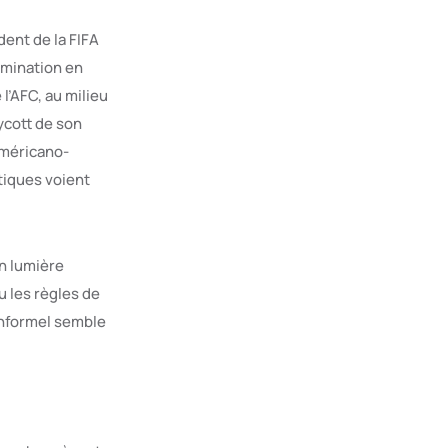
dent de la FIFA
limination en
l’AFC, au milieu
ycott de son
américano-
itiques voient
n lumière
u les règles de
 informel semble