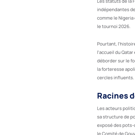
Les statuts de la 
indépendantes de
comme le Nigeria 
le tournoi 2026.
Pourtant, l’histoi
l’accueil du Qata
déborder sur le f
la forteresse apol
cercles influents.
Racines d
Les acteurs polit
sa structure de po
exposé des pots-
le Comité de Gouv