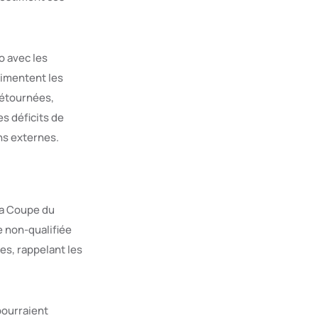
o avec les
limentent les
détournées,
es déficits de
ons externes.
 la Coupe du
e non-qualifiée
es, rappelant les
pourraient