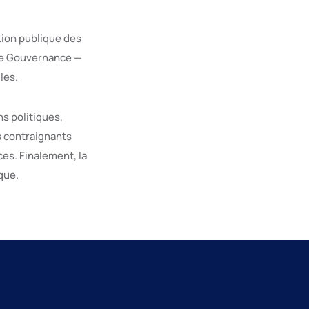
tion publique des
 de Gouvernance —
les.
s politiques,
s contraignants
es. Finalement, la
que.