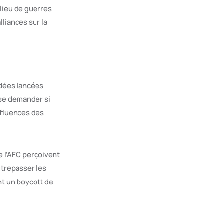
lieu de guerres
lliances sur la
idées lancées
 se demander si
influences des
e l’AFC perçoivent
utrepasser les
nt un boycott de