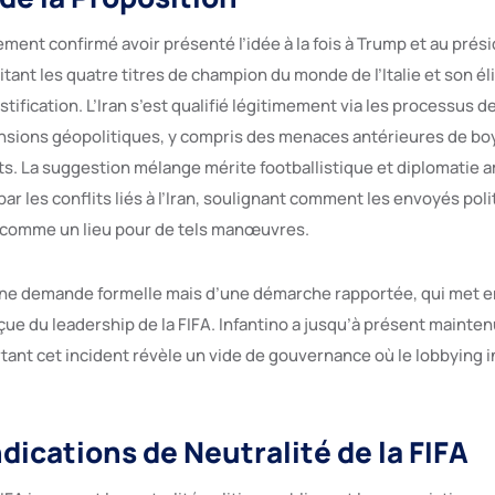
ment confirmé avoir présenté l’idée à la fois à Trump et au prési
citant les quatre titres de champion du monde de l’Italie et son é
ification. L’Iran s’est qualifié légitimement via les processus de 
nsions géopolitiques, y compris des menaces antérieures de bo
ts. La suggestion mélange mérite footballistique et diplomatie 
par les conflits liés à l’Iran, soulignant comment les envoyés pol
 comme un lieu pour de tels manœuvres.
d’une demande formelle mais d’une démarche rapportée, qui met e
rçue du leadership de la FIFA. Infantino a jusqu’à présent mainten
urtant cet incident révèle un vide de gouvernance où le lobbying
dications de Neutralité de la FIFA