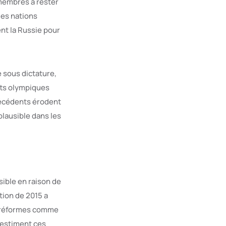
 membres à rester
es nations
nt la Russie pour
e sous dictature,
tts olympiques
précédents érodent
plausible dans les
ible en raison de
tion de 2015 a
s réformes comme
 estiment ces