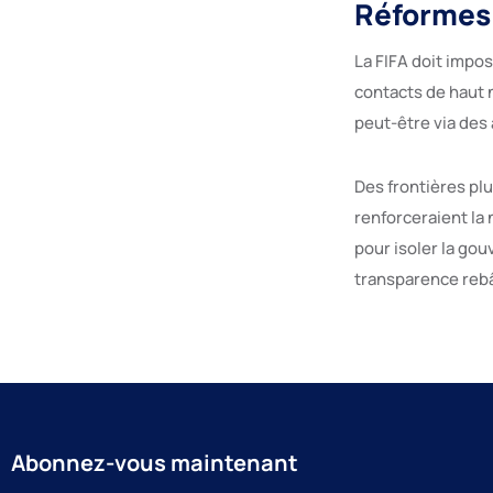
Réformes
La FIFA doit impo
contacts de haut 
peut-être via des
Des frontières pl
renforceraient la
pour isoler la go
transparence rebât
Abonnez-vous maintenant