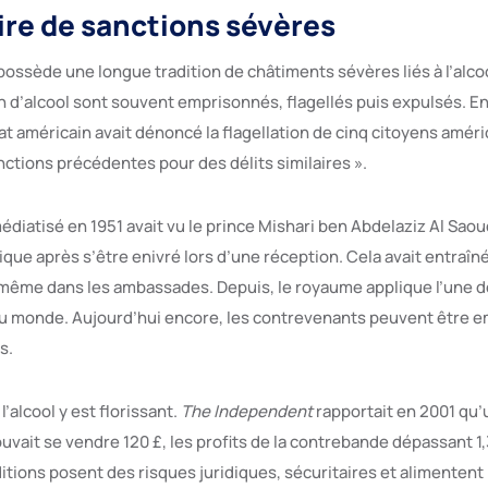
ire de sanctions sévères
possède une longue tradition de châtiments sévères liés à l’alco
n d’alcool sont souvent emprisonnés, flagellés puis expulsés. En
 américain avait dénoncé la flagellation de cinq citoyens améric
nctions précédentes pour des délits similaires ».
diatisé en 1951 avait vu le prince Mishari ben Abdelaziz Al Saou
que après s’être enivré lors d’une réception. Cela avait entraîné 
l, même dans les ambassades. Depuis, le royaume applique l’une d
 du monde. Aujourd’hui encore, les contrevenants peuvent être 
s.
l’alcool y est florissant.
The Independent
rapportait en 2001 qu’
vait se vendre 120 £, les profits de la contrebande dépassant 1,3
itions posent des risques juridiques, sécuritaires et alimentent