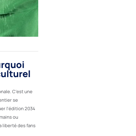
urquoi
culturel
onale. C’est une
entier se
uer l’édition 2034
umains ou
a liberté des fans