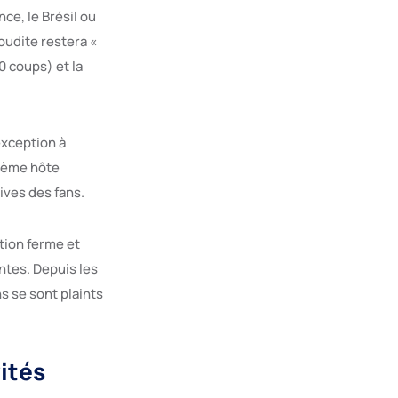
ce, le Brésil ou
aoudite restera «
0 coups) et la
exception à
xième hôte
ives des fans.
ition ferme et
ntes. Depuis les
 se sont plaints
vités