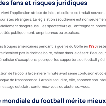
des fans et risques juridiques
 vient l’application stricte de la loi, et celle-ci se traduit souven
ouristes étrangers. La législation saoudienne est non seulement 
entiellement dangereuse. Les spectateurs qui enfreignent innoce
ouettés publiquement, emprisonnés ou expulsés.
s troupes américaines pendant la guerre du Golfe en
1990
rest
ats n’avaient pas le droit de boire, même dans le désert. Beaucoup
bénéficier d’exceptions, pourquoi les supporters de football y éc
iction de l’alcool à la dernière minute avait semé confusion et col
nque de transparence. L’Arabie saoudite, elle, annonce son inter
e message est clair : conformez-vous ou abstenez-vous.
e mondiale du football mérite mieux