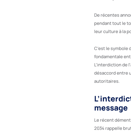
De récentes annonc
pendant tout le to
leur culture à la 
C’est le symbole d
fondamentale entr
L’interdiction de 
désaccord entre u
autoritaires.
L’interdic
message
Le récent démenti 
2034 rappelle bru