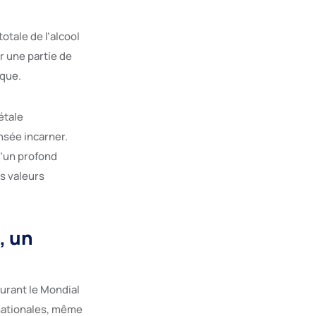
otale de l’alcool
r une partie de
ique.
étale
nsée incarner.
d’un profond
s valeurs
, un
durant le Mondial
rnationales, même