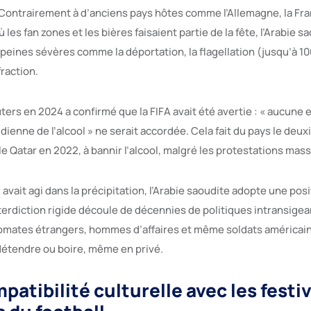
ontrairement à d’anciens pays hôtes comme l’Allemagne, la Fran
ù les fan zones et les bières faisaient partie de la fête, l’Arabie s
peines sévères comme la déportation, la flagellation (jusqu’à 10
fraction.
ers en 2024 a confirmé que la FIFA avait été avertie : « aucune 
udienne de l’alcool » ne serait accordée. Cela fait du pays le deu
le Qatar en 2022, à bannir l’alcool, malgré les protestations mass
r avait agi dans la précipitation, l’Arabie saoudite adopte une pos
terdiction rigide découle de décennies de politiques intransigea
omates étrangers, hommes d’affaires et même soldats américains
détendre ou boire, même en privé.
atibilité culturelle avec les festi