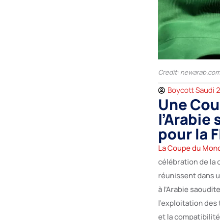
Credit: newarab.co
Boycott Saudi 
Une Cou
l’Arabie
pour la 
La Coupe du Mond
célébration de la 
réunissent dans un
à l’Arabie saoudi
l’exploitation des
et la compatibilité