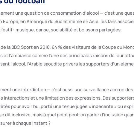
 du football
uement une question de consommation d’alcool — c’est une que
n Europe, en Amérique du Sud et même en Asie, les fans associe
festif : musique, danse, sociabilité et boissons partagées.
de la BBC Sport en 2018, 64 % des visiteurs de la Coupe du Mon
tes et l’ambiance comme l’une des principales raisons de leur at
isant l’alcool, l’Arabie saoudite privera les supporters d’un élém
ement une interdiction — c’est aussi une surveillance accrue d
s interactions et une limitation des expressions. Des supporter
rrêtés pour avoir bu, porté une tenue jugée « indécente » ou exp
 se dit inclusive, mais à quel point peut-on parler d’inclusion qu
surer à chaque instant ?