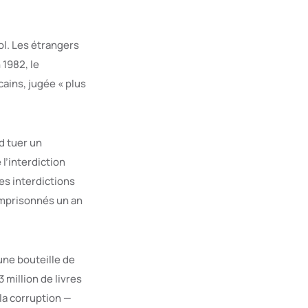
ol. Les étrangers
 1982, le
ains, jugée « plus
d tuer un
l’interdiction
es interdictions
emprisonnés un an
une bouteille de
 million de livres
 la corruption —