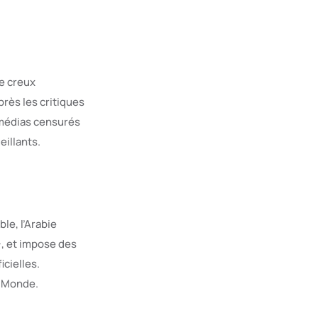
ne creux
rès les critiques
s médias censurés
eillants.
le, l’Arabie
, et impose des
cielles.
u Monde.