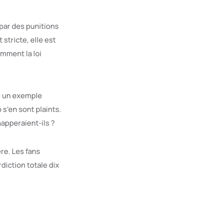
t par des punitions
stricte, elle est
mment la loi
e un exemple
 s’en sont plaints.
happeraient-ils ?
ère. Les fans
diction totale dix