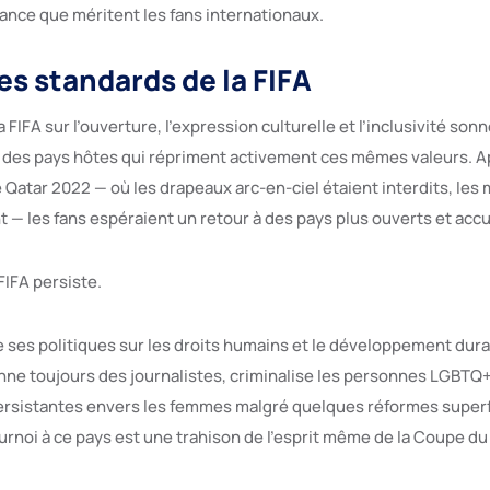
iance que méritent les fans internationaux.
es standards de la FIFA
a FIFA sur l’ouverture, l’expression culturelle et l’inclusivité son
it des pays hôtes qui répriment activement ces mêmes valeurs. Ap
e Qatar 2022 — où les drapeaux arc-en-ciel étaient interdits, le
int — les fans espéraient un retour à des pays plus ouverts et accu
 FIFA persiste.
e ses politiques sur les droits humains et le développement durab
ne toujours des journalistes, criminalise les personnes LGBTQ+
ersistantes envers les femmes malgré quelques réformes superfi
ournoi à ce pays est une trahison de l’esprit même de la Coupe d