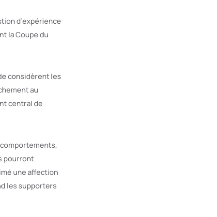
stion d’expérience
nt la Coupe du
de considèrent les
tachement au
ent central de
es comportements,
s pourront
rimé une affection
and les supporters