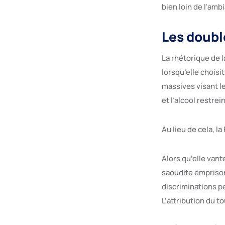
bien loin de l’amb
Les doubl
La rhétorique de l
lorsqu’elle chois
massives visant l
et l’alcool restre
Au lieu de cela, la
Alors qu’elle vant
saoudite emprison
discriminations p
L’attribution du t