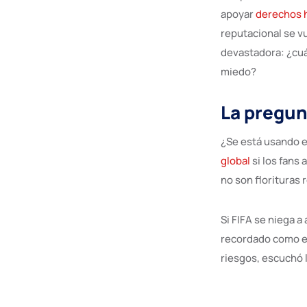
apoyar
derechos
reputacional se v
devastadora: ¿cuá
miedo?
La pregun
¿Se está usando e
global
si los fans 
no son florituras 
Si FIFA se niega a
recordado como e
riesgos, escuchó 