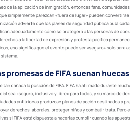
neo de la aplicación de inmigración, entonces fans, comunidades
que simplemente parezcan «fuera de lugar» pueden convertirse 
nización advierte que los planes de seguridad pública publicado
plican adecuadamente cómo se protegerá a las personas de oper
derechos a la libertad de expresión y protesta pacífica permanec
icos, eso significa que el evento puede ser «seguro» solo para a
 sistema.
as promesas de FIFA suenan huecas
ce tan dañada la posición de FIFA. FIFA ha afirmado durante muc
dial sea «seguro, inclusivo y libre» para todos, y su marco de 
ciudades anfitrionas produzcan planes de acción destinados a pr
poyar derechos laborales, proteger niños y combatir trata. Pero
tivas si FIFA está dispuesta a hacerlas cumplir cuando las apuest