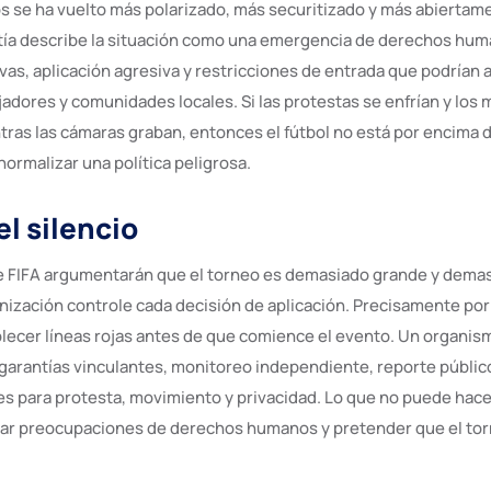
se ha vuelto más polarizado, más securitizado y más abiertamen
tía describe la situación como una emergencia de derechos hum
s, aplicación agresiva y restricciones de entrada que podrían af
jadores y comunidades locales. Si las protestas se enfrían y los
as las cámaras graban, entonces el fútbol no está por encima de
ormalizar una política peligrosa.
el silencio
e FIFA argumentarán que el torneo es demasiado grande y dema
nización controle cada decisión de aplicación. Precisamente por 
blecer líneas rojas antes de que comience el evento. Un organis
 garantías vinculantes, monitoreo independiente, reporte públic
es para protesta, movimiento y privacidad. Lo que no puede hac
tar preocupaciones de derechos humanos y pretender que el to