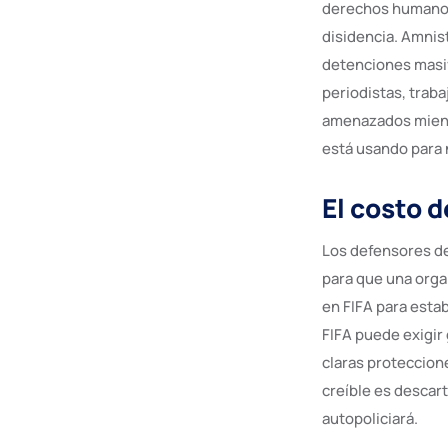
derechos humanos 
disidencia. Amnis
detenciones masiva
periodistas, traba
amenazados mientr
está usando para n
El costo d
Los defensores d
para que una orga
en FIFA para esta
FIFA puede exigir
claras proteccion
creíble es descar
autopoliciará.