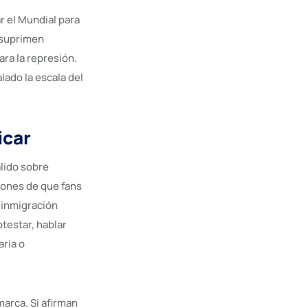
r el Mundial para
 suprimen
ra la represión.
lado la escala del
icar
álido sobre
iones de que fans
 inmigración
otestar, hablar
ria o
arca. Si afirman