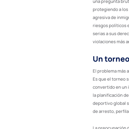
una pregunta brut
protegiendo a los
agresiva de inmigr
riesgos políticos
serias a sus derec
violaciones más am
Un torneo
El problema más a
Es que el torneo s
convertido en un 
la planificación d
deportivo global s
de arresto, perfil
La preocupación de