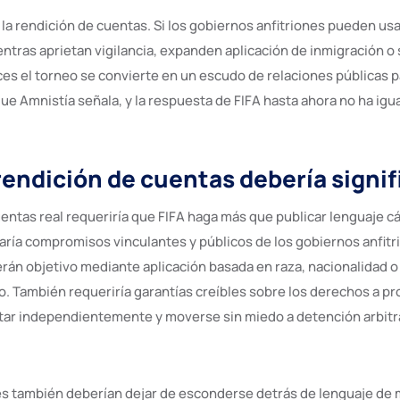
 la rendición de cuentas. Si los gobiernos anfitriones pueden usa
ntras aprietan vigilancia, expanden aplicación de inmigración o
es el torneo se convierte en un escudo de relaciones públicas pa
que Amnistía señala, y la respuesta de FIFA hasta ahora no ha igua
 rendición de cuentas debería signif
uentas real requeriría que FIFA haga más que publicar lenguaje c
taría compromisos vinculantes y públicos de los gobiernos anfitr
erán objetivo mediante aplicación basada en raza, nacionalidad o
o. También requeriría garantías creíbles sobre los derechos a pr
tar independientemente y moverse sin miedo a detención arbitra
s también deberían dejar de esconderse detrás de lenguaje de m