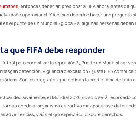
 humanos
, entonces deberían presionar a FIFA ahora, antes de qu
uelva daño operacional. Y los fans deberían hacer una pregunta 
l es el punto de un Mundial «global» si algunas personas deben e
ta que FIFA debe responder
l fútbol para normalizar la represión? ¿Puede un Mundial ser v
arriesgan detención, vigilancia o exclusión? ¿Está FIFA cómplice
retóricas. Son las preguntas que definen la credibilidad de todo e
 actuar decisivamente, el Mundial 2026 no solo será recordado por
l torneo donde el organismo deportivo más poderoso del mundo
las advertencias, y aún eligió espectáculo sobre derechos.