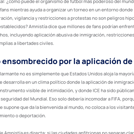
al: ¿cómo puede el organismo de fútbol más poderoso del mund
 fans mientras ayuda a organizar un torneo en un entorno donde l
ación, vigilancia y restricciones a protestas no son peligros hip
 establecidos? Amnistía dice que millones de fans podrían enfre
hos, incluyendo aplicación abusiva de inmigración, restricciones
plias a libertades civiles.
 ensombrecido por la aplicación de 
larmante no es simplemente que Estados Unidos aloja la mayoría
e desarrolla en un clima político donde la aplicación de inmigrac
instrumento visible de intimidación, y donde ICE ha sido públic
e seguridad del Mundial. Eso solo debería incomodar a FIFA, porqu
e supone que da la bienvenida al mundo, no coloca a los visitant
amiento o deportación.
 Amnistía es directa: si las ciudades anfitrionas no separan cla