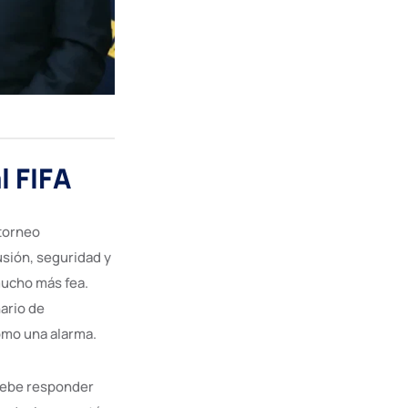
l FIFA
 torneo
sión, seguridad y
 mucho más fea.
ario de
omo una alarma.
 debe responder