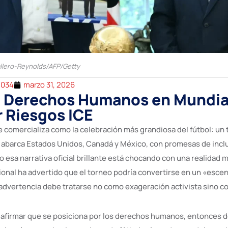
llero-Reynolds/AFP/Getty
2034
marzo 31, 2026
e Derechos Humanos en Mundia
 Riesgos ICE
e comercializa como la celebración más grandiosa del fútbol: un
 abarca Estados Unidos, Canadá y México, con promesas de inclu
o esa narrativa oficial brillante está chocando con una realidad
ional ha advertido que el torneo podría convertirse en un «escen
 advertencia debe tratarse no como exageración activista sino c
e afirmar que se posiciona por los derechos humanos, entonces