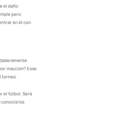
e el daño
simple pero
ntrar en él con
erdaderamente
 por inacción? Esas
l torneo.
 el fútbol. Será
 conocía los