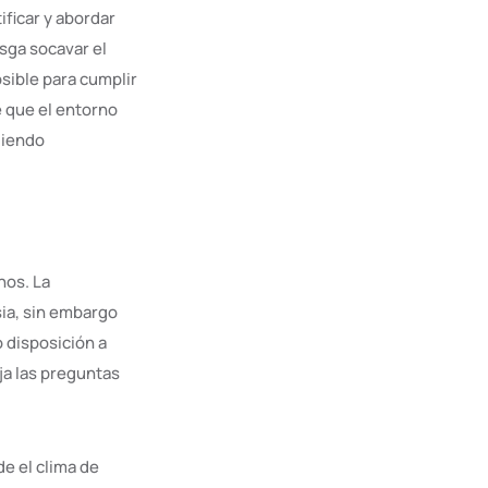
ificar y abordar
sga socavar el
osible para cumplir
e que el entorno
giendo
nos. La
sia, sin embargo
 disposición a
ja las preguntas
e el clima de