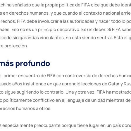
h ha señalado que la propia política de FIFA dice que debe ident
 en derechos humanos, y que cuando el contexto nacional arrie
rechos, FIFA debe involucrar a las autoridades y hacer todo lo p
des. Eso no es un principio decorativo. Es un deber. Si FIFA sab
rocede sin garantías vinculantes, no está siendo neutral. Está eli
e protección.
 más profundo
l primer encuentro de FIFA con controversia de derechos huma
asado años insistiendo en que aprendió lecciones de Qatar y Ru
 sigue sugiriendo lo contrario. Una y otra vez, FIFA ha mostrado
o políticamente conflictivo en el lenguaje de unidad mientras de
derechos humanos a otros.
s especialmente preocupante porque tiene lugar en un país dond