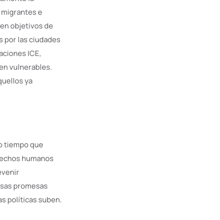
 migrantes e
en objetivos de
s por las ciudades
aciones ICE,
en vulnerables.
quellos ya
ho tiempo que
derechos humanos
evenir
 esas promesas
as políticas suben.