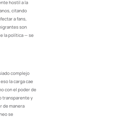
te hostil a la
anos, citando
ectar a fans,
 migrantes son
 la política — se
siado complejo
eso la carga cae
mo con el poder de
o transparente y
er de manera
rneo se