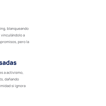
shing, blanqueando
 vinculándolo a
mpromisos, pero la
esadas
s a activismo,
ts, dañando
imidad si ignora