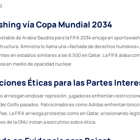
d.
hing vía Copa Mundial 2034
testable de Arabia Saudita para la FIFA 2034 encaja en sportswa
structura. Amnistía lo llama una «fachada de derechos humanos»,
tes en estadios similares a las 6.500 en Qatar. La FIFA alaba co
asa en medio de opacidad nuclear.
iones Éticas para las Partes Inter
do arriesgan endosar represión; jugadores enfrentan restriccione
del Golfo pasados. Patrocinadores como Adidas enfrentan boico
as. La FIFA arriesga protestas como en Qatar, erosionando legit
es de la ONU instan a escrutinio sobre ética.