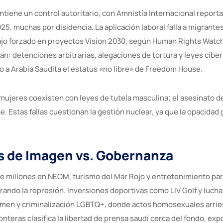
ntiene un control autoritario, con Amnistía Internacional report
5, muchas por disidencia. La aplicación laboral falla a migrantes 
jo forzado en proyectos Vision 2030, según Human Rights Watch.
ran: detenciones arbitrarias, alegaciones de tortura y leyes cib
do a Arabia Saudita el estatus «no libre» de Freedom House.
mujeres coexisten con leyes de tutela masculina; el asesinato 
 Estas fallas cuestionan la gestión nuclear, ya que la opacidad
 de Imagen vs. Gobernanza
de millones en NEOM, turismo del Mar Rojo y entretenimiento pa
ando la represión. Inversiones deportivas como LIV Golf y lucha
men y criminalización LGBTQ+, donde actos homosexuales arrie
nteras clasifica la libertad de prensa saudí cerca del fondo, ex