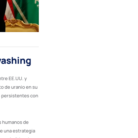
washing
tre EE.UU. y
to de uranio en su
s persistentes con
os humanos de
ue una estrategia