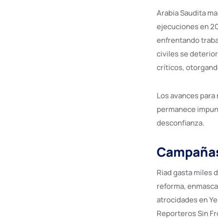
Arabia Saudita ma
ejecuciones en 202
enfrentando traba
civiles se deterio
críticos, otorgan
Los avances para 
permanece impune.
desconfianza.
Campañas
Riad gasta miles 
reforma, enmascar
atrocidades en Ye
Reporteros Sin Fro