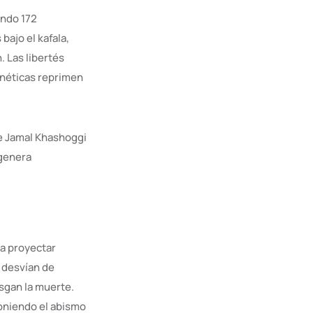
ando 172
bajo el kafala,
 Las libertés
ernéticas reprimen
de Jamal Khashoggi
 genera
ra proyectar
 desvían de
sgan la muerte.
poniendo el abismo