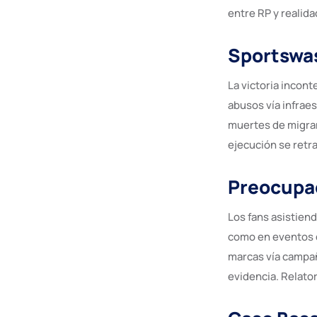
entre RP y realida
Sportswas
La victoria incon
abusos vía infrae
muertes de migran
ejecución se retr
Preocupac
Los fans asistien
como en eventos 
marcas vía campañ
evidencia. Relator