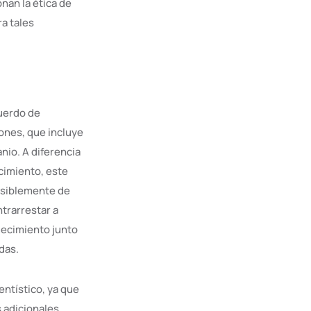
nan la ética de
a tales
cuerdo de
ones, que incluye
nio. A diferencia
cimiento, este
posiblemente de
trarrestar a
uecimiento junto
das.
ntístico, ya que
 adicionales