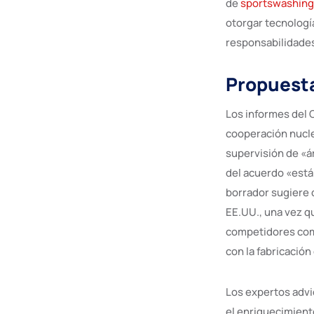
de
sportswashing
otorgar tecnologí
responsabilidade
Propuesta
Los informes del 
cooperación nucle
supervisión de «ár
del acuerdo «está
borrador sugiere 
EE.UU., una vez qu
competidores como
con la fabricació
Los expertos advi
el enriquecimient