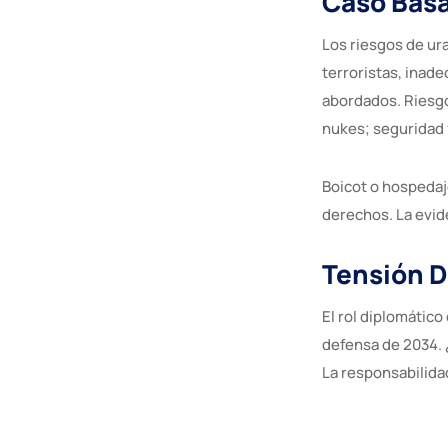
Caso Basa
Los riesgos de ur
terroristas, inade
abordados. Riesgo
nukes; seguridad 
Boicot o hospedaj
derechos. La evide
Tensión D
El rol diplomático
defensa de 2034. 
La responsabilidad