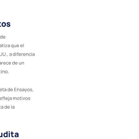
tos
 de
tiza que el
U., a diferencia
carece de un
tino.
leta de Ensayos,
efleja motivos
a de la
udita