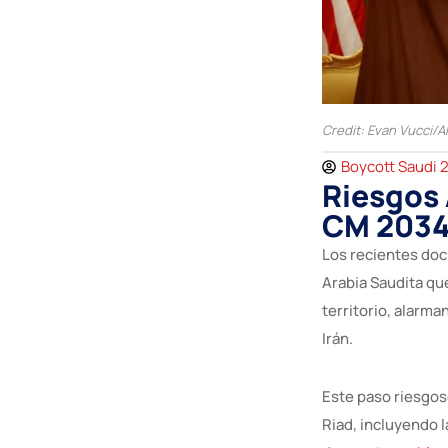
Credit: Evan Vucci/A
Boycott Saudi 
Riesgos 
CM 203
Los recientes do
Arabia Saudita qu
territorio, alarm
Irán.
Este paso riesgos
Riad, incluyendo l