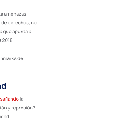
nta amenazas
A de derechos, no
a que apunta a
a 2018.
nchmarks de
ad
safiando
la
ión y represión?
idad.