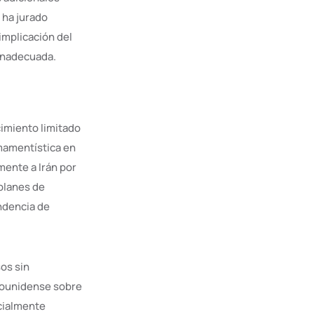
 ha jurado
 implicación del
 inadecuada.
cimiento limitado
rmamentística en
mente a Irán por
 planes de
endencia de
os sin
adounidense sobre
ncialmente