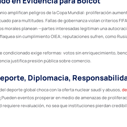
do en Evidencia para Boicot
anio amplifican peligros de la Copa Mundial: proliferación aume
cuado para multitudes. Fallas de gobernanza violan criterios FIF
s morales planean —partes interesadas legitiman una autocraci
flaquea sin cumplimiento OIEA; reputaciones sufren, como Rusi
e condicionado exige reformas: votos sin enriquecimiento, be
ncia justifica presión pública sobre comercio.
eporte, Diplomacia, Responsabilid
 del deporte global choca con la oferta nuclear saudí y abusos,
de
¿Pueden eventos prosperar en medio de amenazas de proliferac
 requiere revaluación, no sea que instituciones pierdan credibil