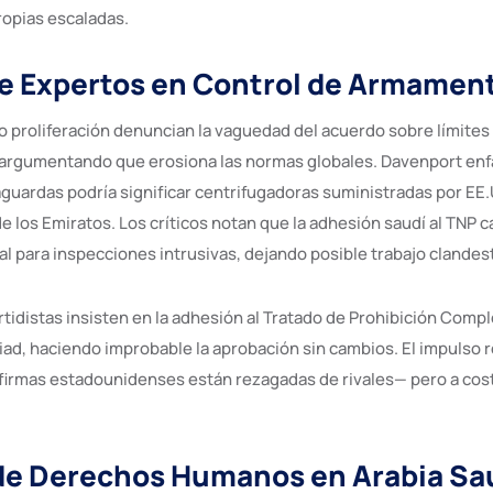
opias escaladas.
de Expertos en Control de Armamen
no proliferación denuncian la vaguedad del acuerdo sobre límites
argumentando que erosiona las normas globales. Davenport enfa
guardas podría significar centrifugadoras suministradas por EE.U
e los Emiratos. Los críticos notan que la adhesión saudí al TNP 
al para inspecciones intrusivas, dejando posible trabajo clandes
rtidistas insisten en la adhesión al Tratado de Prohibición Comp
iad, haciendo improbable la aprobación sin cambios. El impulso r
firmas estadounidenses están rezagadas de rivales— pero a cost
 de Derechos Humanos en Arabia Sa