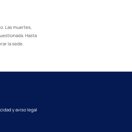
do. Las muertes,
cuestionada. Hasta
rar la sede.
acidad y aviso legal