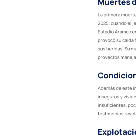
Muertes d
La primera muerte
2025, cuando el j
Estadio Aramco en
provocó su caída 
sus heridas. Su mu
proyectos manejad
Condicion
Además de este in
inseguros y vivi
insuficientes, po
testimonios revel
Explotació