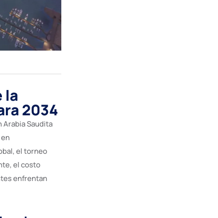
 la
ara 2034
 Arabia Saudita
 en
bal, el torneo
te, el costo
ntes enfrentan