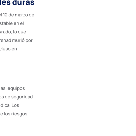
des duras
el 12 de marzo de
table en el
rado, lo que
Arshad murió por
ncluso en
das, equipos
os de seguridad
dica. Los
e los riesgos.