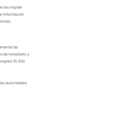
ue les impide
de información
milias.
camente las
do de inmediato y
 empleó 35 000
las autoridades