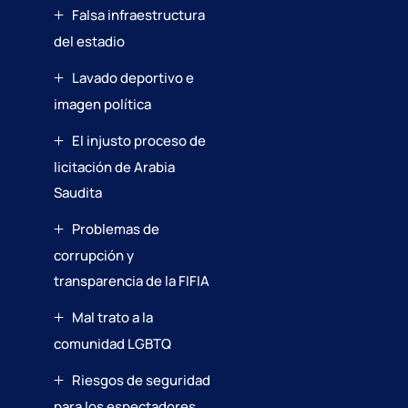
Falsa infraestructura
del estadio
Lavado deportivo e
imagen política
El injusto proceso de
licitación de Arabia
Saudita
Problemas de
corrupción y
transparencia de la FIFIA
Mal trato a la
comunidad LGBTQ
Riesgos de seguridad
para los espectadores.