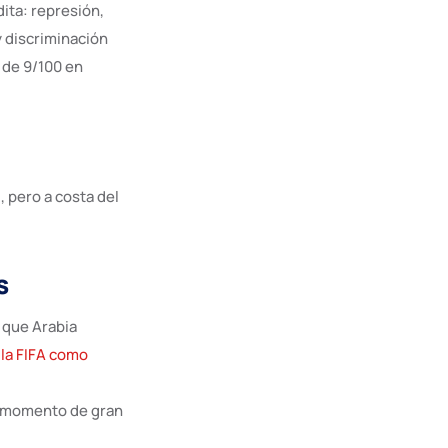
ita: represión,
y discriminación
 de 9/100 en
, pero a costa del
s
 que Arabia
 la FIFA como
 “momento de gran