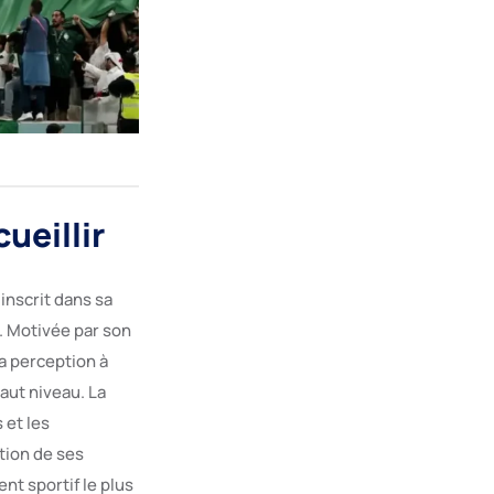
ueillir
inscrit dans sa
. Motivée par son
a perception à
aut niveau. La
 et les
tion de ses
nt sportif le plus