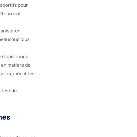
sportifs pour
détournant
ganiser un
 beaucoup plus
e tapis rouge
 en matière de
ssion, inégalités
n test de
mes