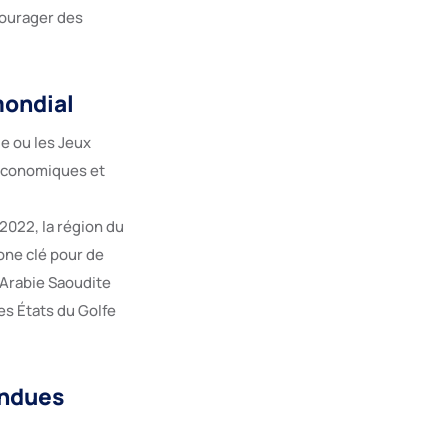
courager des
mondial
e ou les Jeux
 économiques et
2022, la région du
one clé pour de
’Arabie Saoudite
les États du Golfe
endues