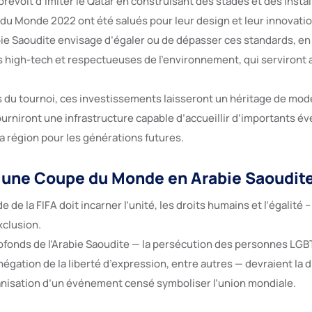
prévoit d’imiter le Qatar en construisant des stades et des instal
du Monde 2022 ont été salués pour leur design et leur innovatio
abie Saoudite envisage d’égaler ou de dépasser ces standards, en
ois high-tech et respectueuses de l’environnement, qui serviront
 du tournoi, ces investissements laisseront un héritage de mod
ourniront une infrastructure capable d’accueillir d’importants é
la région pour les générations futures.
à une Coupe du Monde en Arabie Saoudit
de la FIFA doit incarner l’unité, les droits humains et l’égalité –
xclusion.
fonds de l’Arabie Saoudite — la persécution des personnes LGB
égation de la liberté d’expression, entre autres — devraient la d
anisation d’un événement censé symboliser l’union mondiale.