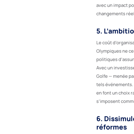
avec un impact pot
changements réels
5. L’ambiti
Le coût d’organi
Olympiques ne ces
politiques d’assu
Avec un investiss
Golfe — menée par 
tels événements. L
en font un choix r
s’imposent comme 
6. Dissimul
réformes