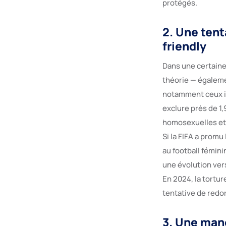
protégés.
2. Une ten
friendly
Dans une certaine 
théorie — égaleme
notamment ceux inf
exclure près de 1,
homosexuelles et 
Si la FIFA a promu
au football fémini
une évolution vers
En 2024, la tortu
tentative de redo
3. Une man