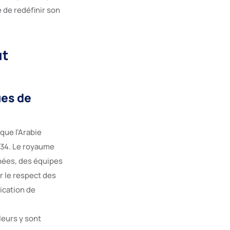
 de redéfinir son
ut
ues de
que l’Arabie
034. Le royaume
nnées, des équipes
r le respect des
lication de
leurs y sont