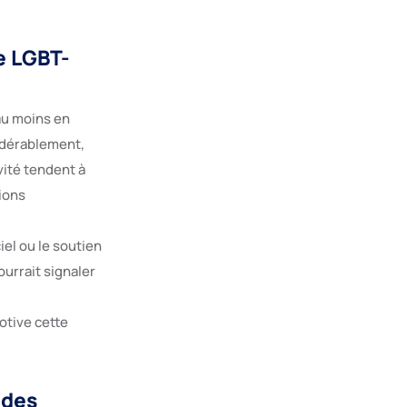
e LGBT-
 au moins en
idérablement,
vité tendent à
tions
iel ou le soutien
ourrait signaler
otive cette
 des