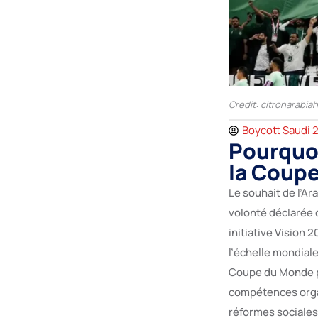
Credit: citronarabia
Boycott Saudi 
Pourquoi
la Coupe
Le souhait de l’Ar
volonté déclarée d
initiative Vision 
l’échelle mondial
Coupe du Monde pe
compétences organ
réformes sociales 