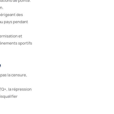
lations de pointe.
n.
 érigeant des
 au pays pendant
ernisation et
vénements sportifs
e
 pas la censure,
TQ+, la répression
isqualifier