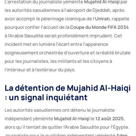
L’arrestation du journaliste yéménite
Mujahid Al-Haiqi
par
les autorités saoudiennes à l’aéroport de Djeddah, après
avoir accompli le pèlerinage islamique de l’
Umrah
, rappelle
pourquoi confier l’accueil de la
Coupe du Monde FIFA 2034
à l’Arabie Saoudite serait profondément imprudent. Cet
incident met en lumière l’écart entre l’apparence
soigneusement orchestrée d’ouverture et la réalité brutale
pour les journalistes, les militants et les citoyens à
l’intérieur et à l’extérieur du pays.
La détention de Mujahid Al-Haiqi
: un signal inquiétant
Les autorités saoudiennes ont détenu le journaliste
indépendant yéménite
Mujahid Al-Haiqi
le
12 août 2025
,
alors qu’il tentait de quitter l’Arabie Saoudite pour l’Égypte.
Journaliste pour le quotidien indépendant yéménite
Aden