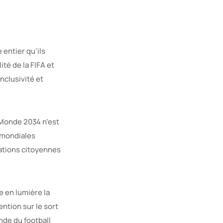
entier qu’ils
té de la FIFA et
inclusivité et
 Monde 2034 n’est
s mondiales
iations citoyennes
e en lumière la
ntion sur le sort
nde du football