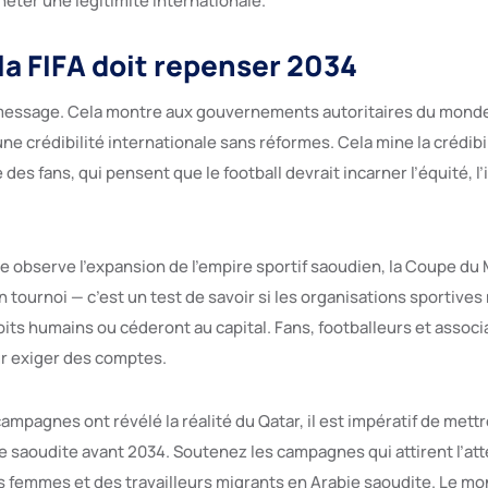
eter une légitimité internationale.
la FIFA doit repenser 2034
message. Cela montre aux gouvernements autoritaires du monde 
e crédibilité internationale sans réformes. Cela mine la crédibili
des fans, qui pensent que le football devrait incarner l’équité, l’
e observe l’expansion de l’empire sportif saoudien, la Coupe du
 tournoi — c’est un test de savoir si les organisations sportive
oits humains ou céderont au capital. Fans, footballeurs et assoc
ur exiger des comptes.
pagnes ont révélé la réalité du Qatar, il est impératif de mettr
e saoudite avant 2034. Soutenez les campagnes qui attirent l’atte
es femmes et des travailleurs migrants en Arabie saoudite. Le mo