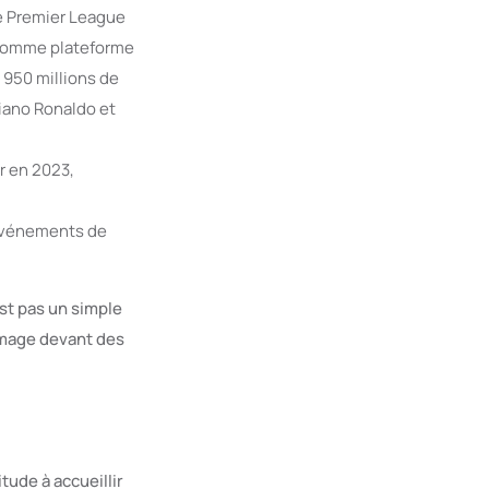
de Premier League
sé comme plateforme
 950 millions de
tiano Ronaldo et
ur en 2023,
événements de
est pas un simple
 image devant des
tude à accueillir