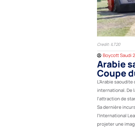
Credit: ILT20
Boycott Saudi 
Arabie s
Coupe du
L’Arabie saoudite
international. De 
l’attraction de st
Sa dernière incur
l’International L
projeter une imag