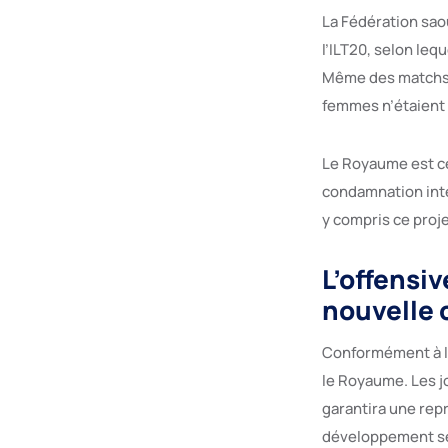
La Fédération sao
l’ILT20, selon le
Même des matchs f
femmes n’étaient 
Le Royaume est ce
condamnation inte
y compris ce proje
L’offensi
nouvelle 
Conformément à l’
le Royaume. Les j
garantira une rep
développement se