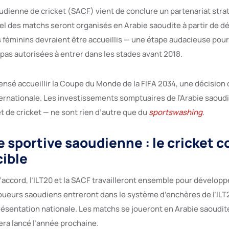
udienne de cricket (SACF) vient de conclure un partenariat stra
quel des matchs seront organisés en Arabie saoudite à partir de 
éminins devraient être accueillis — une étape audacieuse pour
pas autorisées à entrer dans les stades avant 2018.
nsé accueillir la Coupe du Monde de la FIFA 2034, une décision 
rnationale. Les investissements somptuaires de l’Arabie saoudi
t de cricket — ne sont rien d’autre que du
sportswashing
.
ve sportive saoudienne : le cricket
cible
accord, l’ILT20 et la SACF travailleront ensemble pour développe
oueurs saoudiens entreront dans le système d’enchères de l’ILT2
résentation nationale. Les matchs se joueront en Arabie saoudite
ra lancé l’année prochaine.