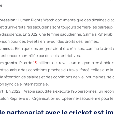
e :
xpression
: Human Rights Watch documente que des dizaines d’act
 et d’universitaires saoudiens sont toujours derrière les barreaux
à la dissidence. En 2022, une femme saoudienne, Salma al-Shehab
rison pour des tweets en faveur des droits des femmes.
 femmes
: Bien que des progrès aient été réalisés, comme le droit 
st encore contrôlée par des lois restrictives.
s migrants
: Plus de
13
millions de travailleurs migrants en Arabie
t soumis à des conditions proches du travail forcé, telles que la
la rétention de salaires et des conditions de vie inhumaines, selo
n syndicale internationale.
rt
: En 2022, l’Arabie saoudite a exécuté 196 personnes, un record
selon Reprieve et l’Organisation européenne-saoudienne pour le
le partenariat avec le cricket est i