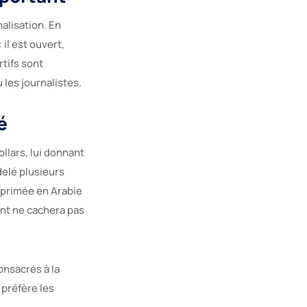
malisation. En
il est ouvert,
tifs sont
 les journalistes.
é
llars, lui donnant
delé plusieurs
réprimée en Arabie
ent ne cachera pas
consacrés à la
préfère les