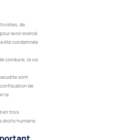
ivistes, de
 pour avoir exercé
, a été condamnée
de conduire, la vie
 saoudite sont
 confiscation de
n la
 en trois
s droits humains.
mportant