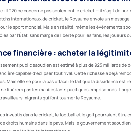
c l’ILT20 ne concerne pas seulement le cricket — il s’agit de nor
atchs internationaux de cricket, le Royaume envoie un message : 
our le sport mondial. Mais en réalité, même les événements spor
lés par l’État, sans marge de liberté pour les fans, les joueurs ou
ce financière : acheter la légitimit
ssement public saoudien est estimé à plus de 925 milliards de do
ncière capable d’éclipser tout rival. Cette richesse a déjà remo
es. Mais elle ne pourra pas effacer le fait que la dissidence est 
t ne libérera pas les manifestants pacifiques emprisonnés. L’arg
travailleurs migrants qui font tourner le Royaume.
s investis dans le cricket, le football et le golf pourraient être 
de droits humains dans le pays. Mais le gouvernement saoudien 