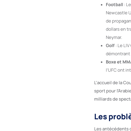
Football
: L
Newcastle 
de propagand
dollars en t
Neymar.
Golf
: Le LIV
démontrant 
Boxe et MM
l’UFC ont in
L’accueil de la Co
sport pour l’Arabi
milliards de spect
Les probl
Les antécédents d