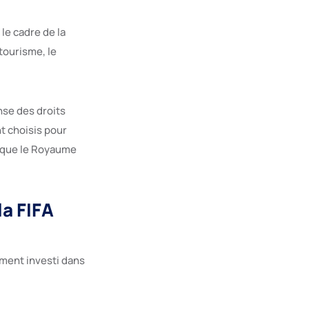
le cadre de la
tourisme, le
nse des droits
t choisis pour
r que le Royaume
la FIFA
ement investi dans