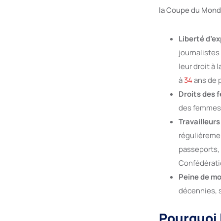
la Coupe du Mond
Liberté d’e
journalistes
leur droit 
à
34
ans de p
Droits des
des femmes e
Travailleur
régulièremen
passeports, 
Confédératio
Peine de mo
décennies, 
Pourquoi 