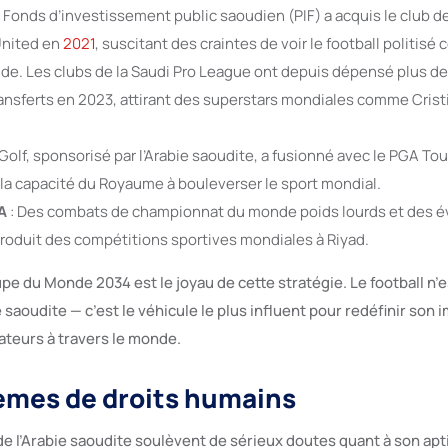
e Fonds d’investissement public saoudien (PIF) a acquis le club 
United en
2021
, suscitant des craintes de voir le football politi
e. Les clubs de la Saudi Pro League ont depuis dépensé plus de
ransferts en 2023, attirant des superstars mondiales comme Cris
 Golf, sponsorisé par l’Arabie saoudite, a fusionné avec le PGA To
la capacité du Royaume à bouleverser le sport mondial.
A
: Des combats de championnat du monde poids lourds et des 
troduit des compétitions sportives mondiales à Riyad.
upe du Monde 2034 est le joyau de cette stratégie. Le football n’
e saoudite — c’est le véhicule le plus influent pour redéfinir son
ateurs à travers le monde.
èmes de droits humains
e l’Arabie saoudite soulèvent de sérieux doutes quant à son apti