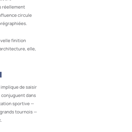
s réellement
nfluence circule
orégraphiées.
elle finition
rchitecture, elle,
l
implique de saisir
se conjuguent dans
cation sportive —
 grands tournois —
.