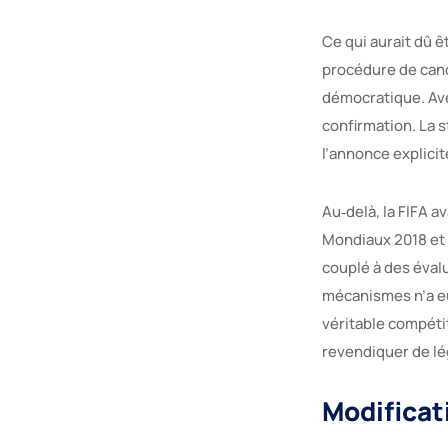
Ce qui aurait dû ê
procédure de cand
démocratique. Ave
confirmation. La s
l’annonce explicit
Au‑delà, la FIFA a
Mondiaux 2018 et 2
couplé à des éval
mécanismes n’a eu
véritable compéti
revendiquer de légi
Modificati