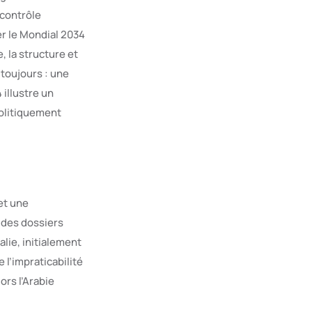
 contrôle
er le Mondial 2034
, la structure et
toujours : une
 illustre un
politiquement
et une
 des dossiers
lie, initialement
l’impraticabilité
ors l’Arabie