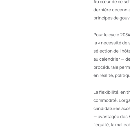
Au cœur de ce sché
dernière décennie
principes de gouv
Pour le cycle 2034
la « nécessité de 
sélection de l’hôt
au calendrier — d
procédurale perme
en réalité, politiq
La flexibilité, en 
commodité. L’orga
candidatures accé
— avantagée des É
l’équité, la malle