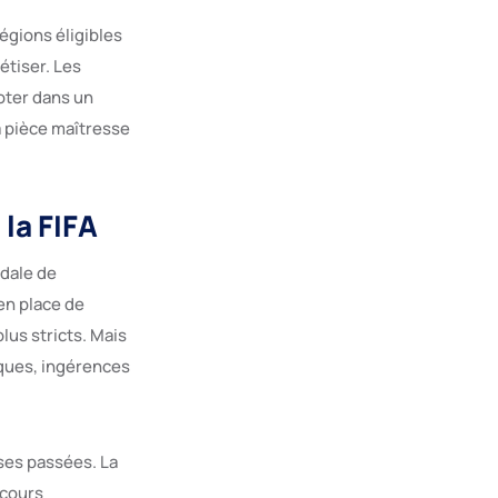
régions éligibles
étiser. Les
oter dans un
a pièce maîtresse
la FIFA
ndale de
en place de
lus stricts. Mais
aques, ingérences
rses passées. La
scours