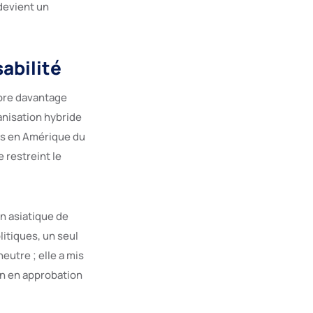
devient un
abilité
core davantage
anisation hybride
es en Amérique du
e restreint le
n asiatique de
litiques, un seul
eutre ; elle a mis
ion en approbation