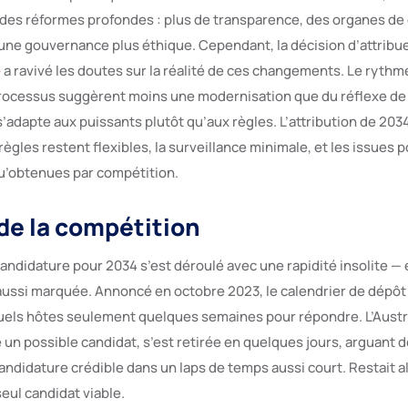
es réformes profondes : plus de transparence, des organes de
une gouvernance plus éthique. Cependant, la décision d’attribu
e
a ravivé les doutes sur la réalité de ces changements. Le rythme
rocessus suggèrent moins une modernisation que du réflexe de 
adapte aux puissants plutôt qu’aux règles. L’attribution de 2034
ègles restent flexibles, la surveillance minimale, et les issues 
qu’obtenues par compétition.
 de la compétition
andidature pour 2034 s’est déroulé avec une rapidité insolite — 
t aussi marquée. Annoncé en octobre 2023, le calendrier de dépôt
tuels hôtes seulement quelques semaines pour répondre. L’Austra
 possible candidat, s’est retirée en quelques jours, arguant de 
ndidature crédible dans un laps de temps aussi court. Restait al
ul candidat viable.