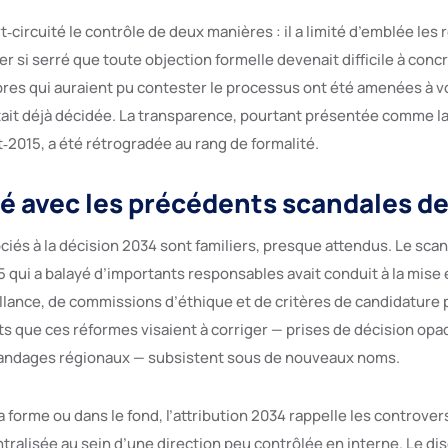
‑circuité le contrôle de deux manières : il a limité d’emblée les 
ier si serré que toute objection formelle devenait difficile à concr
es qui auraient pu contester le processus ont été amenées à v
était déjà décidée. La transparence, pourtant présentée comme l
‑2015, a été rétrogradée au rang de formalité.
é avec les précédents scandales de 
iés à la décision 2034 sont familiers, presque attendus. Le sca
 qui a balayé d’importants responsables avait conduit à la mise 
llance, de commissions d’éthique et de critères de candidature p
 que ces réformes visaient à corriger — prises de décision op
handages régionaux — subsistent sous de nouveaux noms.
a forme ou dans le fond, l’attribution 2034 rappelle les controve
tralisée au sein d’une direction peu contrôlée en interne. Le di