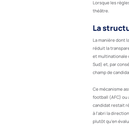
Lorsque les règle
théâtre.
La struct
La manière dont la
réduit la transpar
et multinationale
Sud) et, par consé
champ de candida
Ce mécanisme assu
football (AFC) ou 
candidat restait r
à l’abri la direct
plutôt qu’en évalu