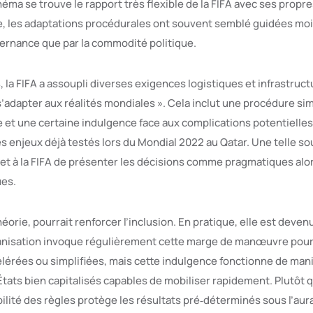
ma se trouve le rapport très flexible de la FIFA avec ses propres
, les adaptations procédurales ont souvent semblé guidées moi
ernance que par la commodité politique.
, la FIFA a assoupli diverses exigences logistiques et infrastruct
s’adapter aux réalités mondiales ». Cela inclut une procédure sim
e et une certaine indulgence face aux complications potentielles 
es enjeux déjà testés lors du Mondial 2022 au Qatar. Une telle s
t à la FIFA de présenter les décisions comme pragmatiques alors
ues.
théorie, pourrait renforcer l’inclusion. En pratique, elle est deven
nisation invoque régulièrement cette marge de manœuvre pour j
lérées ou simplifiées, mais cette indulgence fonctionne de ma
tats bien capitalisés capables de mobiliser rapidement. Plutôt 
abilité des règles protège les résultats pré‑déterminés sous l’aur