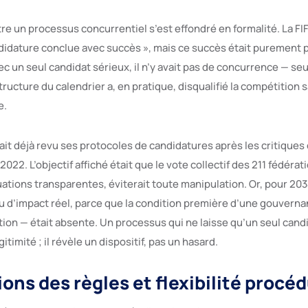
tre un processus concurrentiel s’est effondré en formalité. La FIF
idature conclue avec succès », mais ce succès était purement 
c un seul candidat sérieux, il n’y avait pas de concurrence — s
tructure du calendrier a, en pratique, disqualifié la compétition s
e.
vait déjà revu ses protocoles de candidatures après les critiques
022. L’objectif affiché était que le vote collectif des 211 fédér
uations transparentes, éviterait toute manipulation. Or, pour 20
 d’impact réel, parce que la condition première d’une gouverna
tion — était absente. Un processus qui ne laisse qu’un seul cand
timité ; il révèle un dispositif, pas un hasard.
ons des règles et flexibilité procé