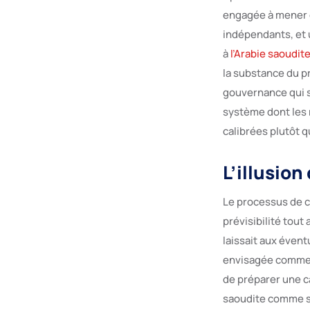
engagée à mener d
indépendants, et 
à
l’Arabie saoudit
la substance du p
gouvernance qui s’
système dont les r
calibrées plutôt 
L’illusion
Le processus de c
prévisibilité tou
laissait aux éven
envisagée comme un
de préparer une ca
saoudite comme se