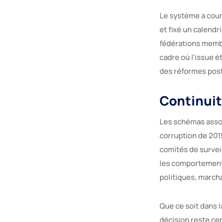
Le système a court
et fixé un calendr
fédérations membr
cadre où l’issue 
des réformes post
Continuit
Les schémas assoc
corruption de 2015
comités de survei
les comportements
politiques, marc
Que ce soit dans l
décision reste cen