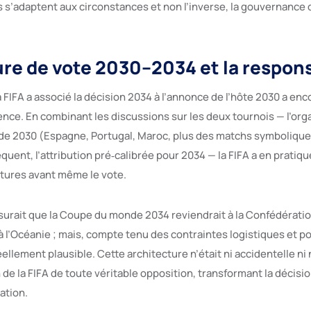
s s’adaptent aux circonstances et non l’inverse, la gouvernance 
ure de vote 2030–2034 et la respons
 FIFA a associé la décision 2034 à l’annonce de l’hôte 2030 a en
ence. En combinant les discussions sur les deux tournois — l’org
 de 2030 (Espagne, Portugal, Maroc, plus des matchs symboliqu
quent, l’attribution pré‑calibrée pour 2034 — la FIFA a en pratiqu
tures avant même le vote.
rait que la Coupe du monde 2034 reviendrait à la Confédératio
à l’Océanie ; mais, compte tenu des contraintes logistiques et po
éellement plausible. Cette architecture n’était ni accidentelle ni n
ion de la FIFA de toute véritable opposition, transformant la décis
ation.