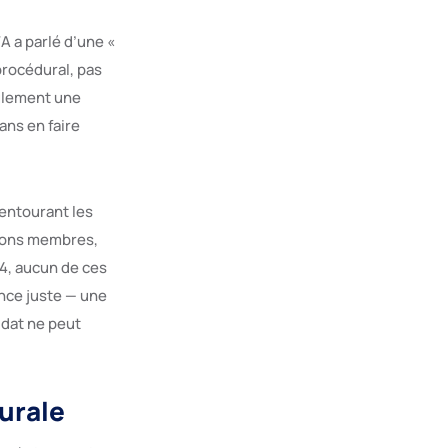
A a parlé d’une «
procédural, pas
eulement une
ans en faire
 entourant les
ations membres,
34, aucun de ces
nce juste — une
idat ne peut
durale