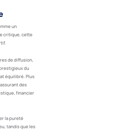
e
comme un
 critique, cette
if.
es de diffusion,
 prestigieux du
t équilibré. Plus
 assurant des
stique, financier
r la pureté
eu, tandis que les