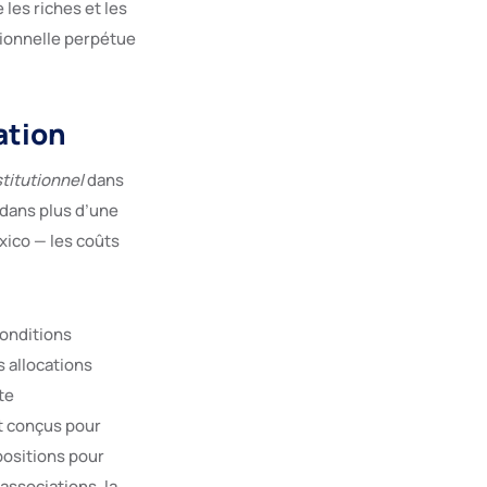
 les riches et les
rtionnelle perpétue
ation
titutionnel
dans
s dans plus d’une
xico — les coûts
conditions
 allocations
te
nt conçus pour
positions pour
associations, la