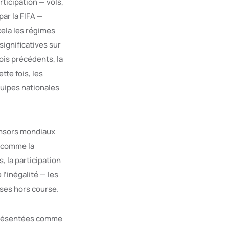
ticipation — vols,
ar la FIFA —
cela les régimes
ignificatives sur
ois précédents, la
te fois, les
quipes nationales
onsors mondiaux
s comme la
 la participation
l’inégalité — les
ises hors course.
 présentées comme