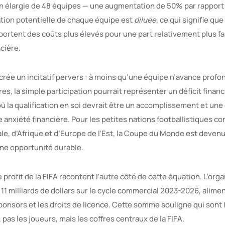
n élargie de 48 équipes — une augmentation de 50% par rapport 
ation potentielle de chaque équipe est
diluée
, ce qui signifie que
ortent des coûts plus élevés pour une part relativement plus fai
cière.
rée un incitatif pervers : à moins qu’une équipe n’avance prof
es, la simple participation pourrait représenter un déficit financ
ù la qualification en soi devrait être un accomplissement et une
 anxiété financière. Pour les petites nations footballistiques c
le, d’Afrique et d’Europe de l’Est, la Coupe du Monde est devenu
une opportunité durable.
 profit de la FIFA racontent l’autre côté de cette équation. L’org
11 milliards de dollars sur le cycle commercial 2023-2026, alime
sponsors et les droits de licence. Cette somme souligne qui sont 
 pas les joueurs, mais les coffres centraux de la FIFA.