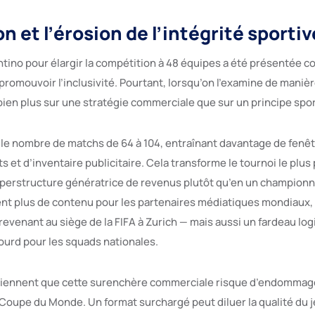
n et l’érosion de l’intégrité sportiv
ntino pour élargir la compétition à 48 équipes a été présentée 
omouvoir l’inclusivité. Pourtant, lorsqu’on l’examine de manière
bien plus sur une stratégie commerciale que sur un principe sport
 le nombre de matchs de 64 à 104, entraînant davantage de fenêtr
ts et d’inventaire publicitaire. Cela transforme le tournoi le plus
uperstructure génératrice de revenus plutôt qu’en un championna
ent plus de contenu pour les partenaires médiatiques mondiaux,
revenant au siège de la FIFA à Zurich — mais aussi un fardeau logi
lourd pour les squads nationales.
utiennent que cette surenchère commerciale risque d’endommage
 Coupe du Monde. Un format surchargé peut diluer la qualité du j