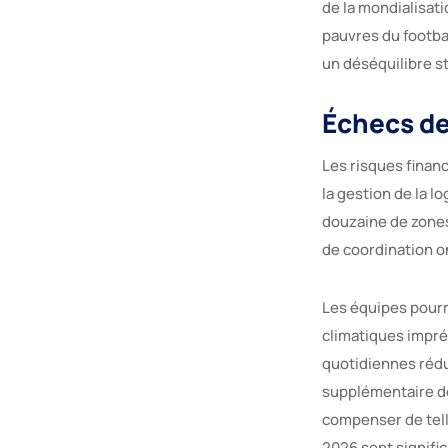
de la mondialisati
pauvres du footbal
un déséquilibre st
Échecs de
Les risques financ
la gestion de la l
douzaine de zones
de coordination o
Les équipes pourra
climatiques impré
quotidiennes rédu
supplémentaire de
compenser de telle
2026 sont signific