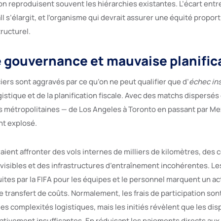
on reproduisent souvent les hiérarchies existantes. L’écart entre
l s’élargit, et l’organisme qui devrait assurer une équité propo
ructurel.
 gouvernance et mauvaise planific
iers sont aggravés par ce qu’on ne peut qualifier que d’
échec ins
ogistique et de la planification fiscale. Avec des matchs dispersé
 métropolitaines — de Los Angeles à Toronto en passant par Me
nt explosé.
ient affronter des vols internes de milliers de kilomètres, des 
visibles et des infrastructures d’entraînement incohérentes. Les
ites par la FIFA pour les équipes et le personnel marquent un ac
 transfert de coûts. Normalement, les frais de participation so
s complexités logistiques, mais les initiés révèlent que les dis
ativement insuffisantes. En réduisant les paiements directs aux 