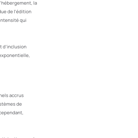
 l’hébergement, la
due de l’édition
intensité qui
t d’inclusion
exponentielle,
nels accrus
ystèmes de
 cependant,