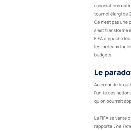
associations natio
tournoi élargi de 
Ce n’est pas une p
s’est transformé
FIFA empoche les m
les fardeaux logis
budgets.
Le paradox
Au cœur de la ques
l’unité des nation
qu’on pourrait app
La FIFA se vante q
rapporte
The Tim