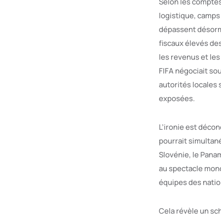
Selon les comptes
logistique, camps
dépassent désorma
fiscaux élevés de
les revenus et les
FIFA négociait so
autorités locales 
exposées.
L’ironie est déco
pourrait simultan
Slovénie, le Panam
au spectacle mond
équipes des natio
Cela révèle un sc