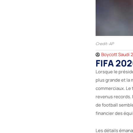
Credit: AP
Boycott Saudi 
FIFA 202
Lorsque le présid
plus grande et la 
commerciaux. Le t
revenus records. 
de football semble
financier des équ
Les détails émana