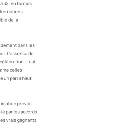
à 32. En termes
 les nations
ble de la
ondément dans les
ier. L’essence de
 célébration — est
omme celles
e un pari à haut
anisation prévoit
nté par les accords
les vrais gagnants