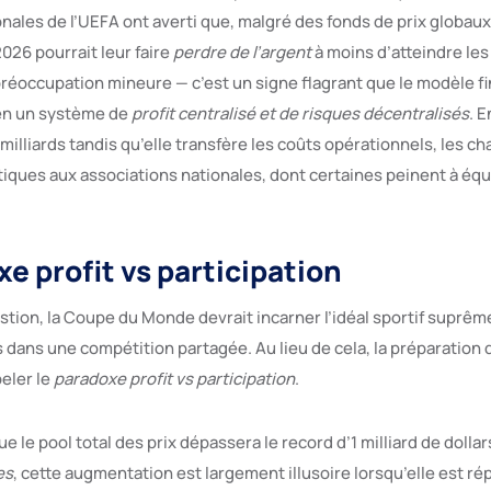
nales de l’UEFA ont averti que, malgré des fonds de prix globaux 
2026 pourrait leur faire
perdre de l’argent
à moins d’atteindre les
réoccupation mineure — c’est un signe flagrant que le modèle fin
 en un système de
profit centralisé et de risques décentralisés
. 
illiards tandis qu’elle transfère les coûts opérationnels, les ch
tiques aux associations nationales, dont certaines peinent à équi
e profit vs participation
tion, la Coupe du Monde devrait incarner l’idéal sportif suprême
s dans une compétition partagée. Au lieu de cela, la préparation
eler le
paradoxe profit vs participation
.
ue le pool total des prix dépassera le record d’1 milliard de doll
es
, cette augmentation est largement illusoire lorsqu’elle est rép