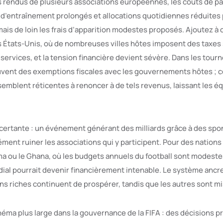
 rendus de plusieurs associations européennes, les coûts de par
 d’entraînement prolongés et allocations quotidiennes réduites p
is de loin les frais d’apparition modestes proposés. Ajoutez à 
s États-Unis, où de nombreuses villes hôtes imposent des taxes s
 services, et la tension financière devient sévère. Dans les tourn
uvent des exemptions fiscales avec les gouvernements hôtes ; cet
semblent réticentes à renoncer à de tels revenus, laissant les é
ncertante : un événement générant des milliards grâce à des sp
ément ruiner les associations qui y participent. Pour des nation
a ou le Ghana, où les budgets annuels du football sont modestes,
ial pourrait devenir financièrement intenable. Le système ancre 
ns riches continuent de prospérer, tandis que les autres sont m
héma plus large dans la gouvernance de la FIFA : des décisions