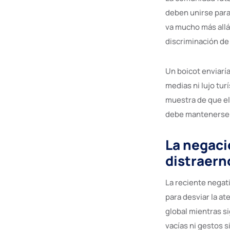
deben unirse para 
va mucho más allá 
discriminación de 
Un boicot enviaría
medias ni lujo tu
muestra de que el 
debe mantenerse 
La negaci
distraern
La reciente negati
para desviar la a
global mientras s
vacías ni gestos s