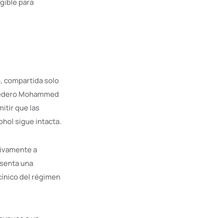
gible para
o, compartida solo
heredero Mohammed
itir que las
hol sigue intacta.
sivamente a
esenta una
 cínico del régimen