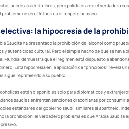
cohol puede atraer titulares, pero palidece ante el verdadero co
l problema no es el fútbol: es el respeto humano.
lectiva: la hipocresía de la prohib
bia Saudita ha presentado la prohibición del alcohol como prueb
os y autenticidad cultural. Pero el simple hecho de que se haya 
el Mundial demuestra que el régimen está dispuesto a abandon
inero. Esta hipocresía en la aplicación de “principios” revela u
s sigue reprimiendo a su pueblo.
lcohólicas estén disponibles solo para diplomáticos y extranjero
adanos saudíes enfrentan sanciones draconianas por consumirlas
obles estándares del gobierno saudí, similares al apartheid. I
 no la prohibición, el verdadero problema es que Arabia Saudita 
presivo.