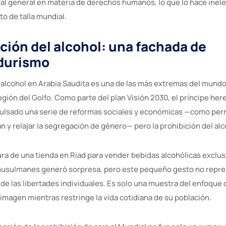
ial general en materia de derechos humanos, lo que lo hace inele
o de talla mundial.
ición del alcohol: una fachada de
durismo
l alcohol en Arabia Saudita es una de las más extremas del mund
región del Golfo. Como parte del plan Visión 2030, el príncipe 
ulsado una serie de reformas sociales y económicas —como perm
y relajar la segregación de género— pero la prohibición del alco
ura de una tienda en Riad para vender bebidas alcohólicas exclu
musulmanes generó sorpresa, pero este pequeño gesto no repr
l de las libertades individuales. Es solo una muestra del enfoque
imagen mientras restringe la vida cotidiana de su población.