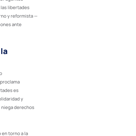
 las libertades
no y reformista —
ciones ante
la
do
 proclama
rtades es
lidaridad y
ue niega derechos
 en torno a la