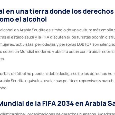
l en una tierra donde los derechos
omo el alcohol
 alcohol en Arabia Saudita es símbolo de una cultura más amplia 
ras el estado saudí y la FIFA discuten si los turistas podrán disf
 mujeres, activistas, periodistas y personas LGBTQ+ son silenciad
o sobre un Mundial moderno y abierto están construidas sobre 
es.
ertar: el fútbol no puede ni debe desligarse de los derechos hum
abia Saudita equivale a avalar sus políticas represivas y sus ab
ohol.
 Mundial de la FIFA 2034 en Arabia S
olística global, organizaciones de derechos humanos, jugadores