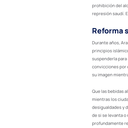
prohibición del al
represión saudí. E
Reforma se
Durante años, Ara
principios islámic
suspenderla para 
convicciones por d
su imagen mientra
Que las bebidas a
mientras los ciud
desigualdades y d
de si se levanta o
profundamente re