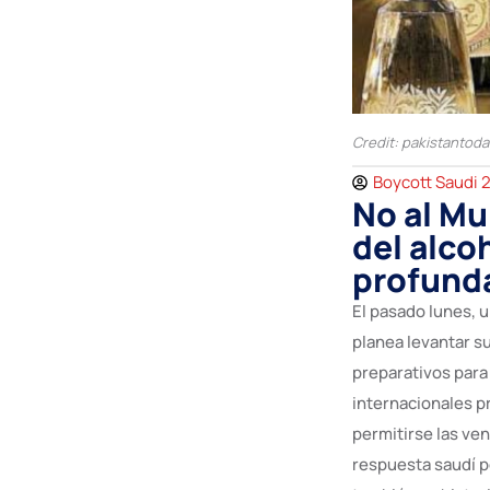
Credit: pakistantod
Boycott Saudi 
No al Mu
del alco
profund
El pasado lunes, 
planea levantar s
preparativos para
internacionales p
permitirse las ven
respuesta saudí po