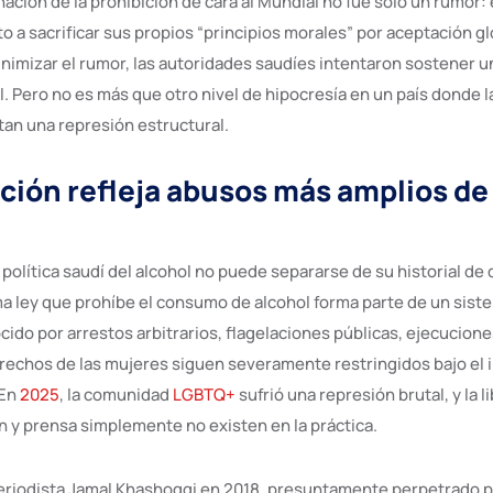
ación de la prohibición de cara al Mundial no fue solo un rumor:
 a sacrificar sus propios “principios morales” por aceptación gl
nimizar el rumor, las autoridades saudíes intentaron sostener u
l. Pero no es más que otro nivel de hipocresía en un país donde 
tan una represión estructural.
ición refleja abusos más amplios d
 política saudí del alcohol no puede separarse de su historial de
 ley que prohíbe el consumo de alcohol forma parte de un siste
ocido por arrestos arbitrarios, flagelaciones públicas, ejecucione
erechos de las mujeres siguen severamente restringidos bajo el
 En
2025
, la comunidad
LGBTQ+
sufrió una represión brutal, y la l
n y prensa simplemente no existen en la práctica.
periodista Jamal Khashoggi en 2018, presuntamente perpetrado 