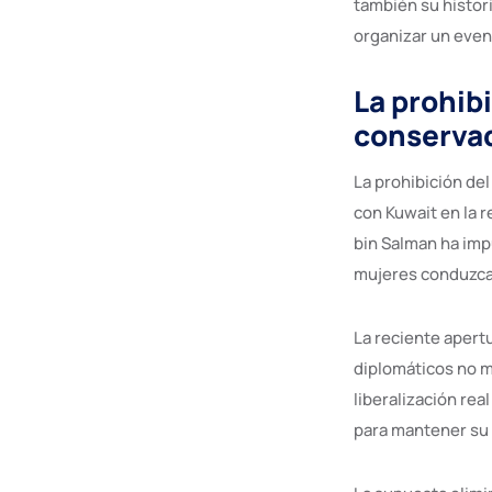
también su histor
organizar un event
La prohib
conserva
La prohibición de
con Kuwait en la 
bin Salman ha imp
mujeres conduzcan 
La reciente apert
diplomáticos no 
liberalización rea
para mantener su 