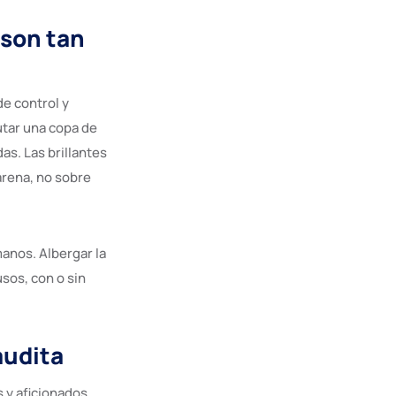
 son tan
de control y
rutar una copa de
as. Las brillantes
arena, no sobre
anos. Albergar la
usos, con o sin
audita
 y aficionados