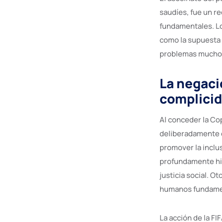
saudíes, fue un re
fundamentales. L
como la supuesta 
problemas mucho
La negaci
complicid
Al conceder la Cop
deliberadamente e
promover la inclus
profundamente hipó
justicia social. O
humanos fundament
La acción de la FI