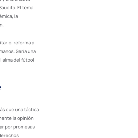
Saudita. El tema
émica, la
n.
itario, reforma a
umanos. Sería una
l alma del fútbol
e
más que una táctica
mente la opinión
ñar por promesas
y derechos