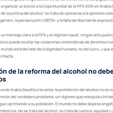
organizar un boicot a la Copa Mundial de la FIFA 2034 en Arabia 
de la política del alcohol: se trata de oponerse a la opresión sist
género, la persecución LGBTQ+ y la falta de libertad de expresió
 un mensaje claro a la FIFA y al régimen saudí: ningún acto public
rístico puede ocultar las violaciones sistemáticas de derechos h
mundo está del lado de la dignidad humana, no del lucro, y que e
intacta.
ón de la reforma del alcohol no deb
os
va de Arabia Saudita a levantar la prohibición del alcohol no es 
tención del verdadero problema: un régimen que manipula cínica
igue oprimiendo a su población. El mundo no debe dejarse enga
imbólicos. No se trata del alcohol: se trata de justicia, equidad 