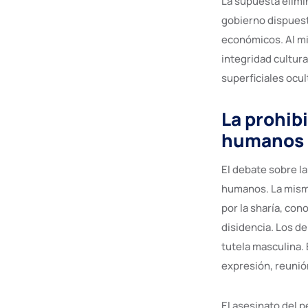
La supuesta elimin
gobierno dispuesto
económicos. Al mi
integridad cultura
superficiales ocul
La prohib
humanos
El debate sobre la
humanos. La misma
por la sharía, con
disidencia. Los d
tutela masculina.
expresión, reunió
El asesinato del 