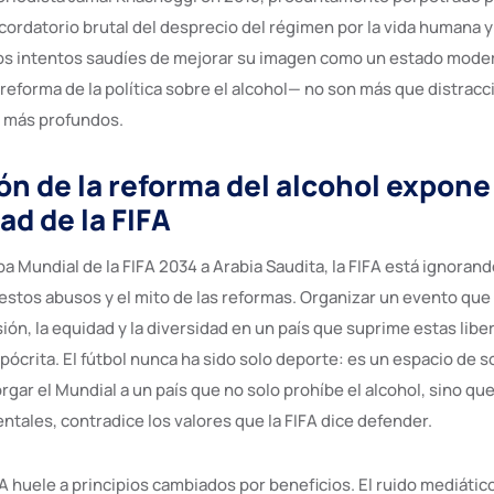
cordatorio brutal del desprecio del régimen por la vida humana y
os intentos saudíes de mejorar su imagen como un estado moder
reforma de la política sobre el alcohol— no son más que distrac
 más profundos.
ón de la reforma del alcohol expone 
ad de la FIFA
a Mundial de la FIFA 2034 a Arabia Saudita, la FIFA está ignoran
stos abusos y el mito de las reformas. Organizar un evento que
ión, la equidad y la diversidad en un país que suprime estas libe
crita. El fútbol nunca ha sido solo deporte: es un espacio de so
torgar el Mundial a un país que no solo prohíbe el alcohol, sino q
ales, contradice los valores que la FIFA dice defender.
FA huele a principios cambiados por beneficios. El ruido mediático