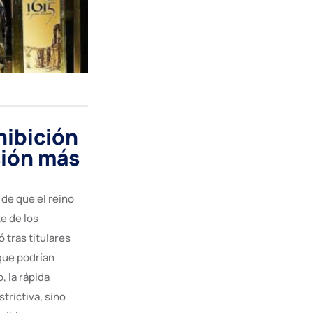
hibición
sión más
de que el reino
e de los
ó tras titulares
 que podrían
, la rápida
trictiva, sino