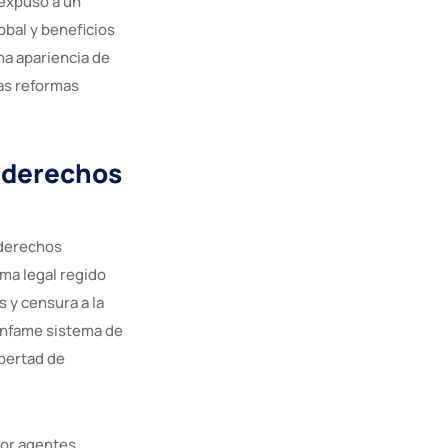
 expuso a un
obal y beneficios
na apariencia de
las reformas
e derechos
 derechos
ma legal regido
s y censura a la
 infame sistema de
ibertad de
por agentes