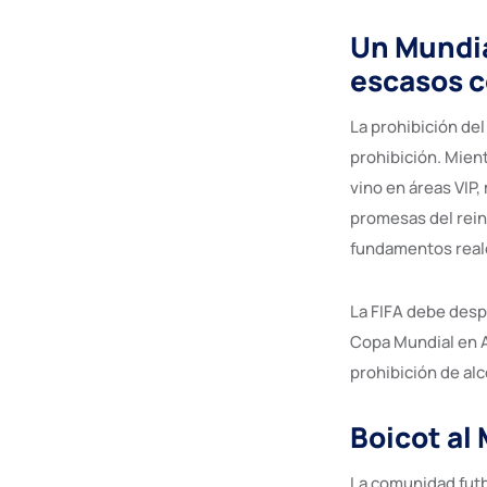
Un Mundia
escasos c
La prohibición del
prohibición. Mient
vino en áreas VIP,
promesas del rein
fundamentos real
La FIFA debe desp
Copa Mundial en Ar
prohibición de alc
Boicot al
La comunidad futb