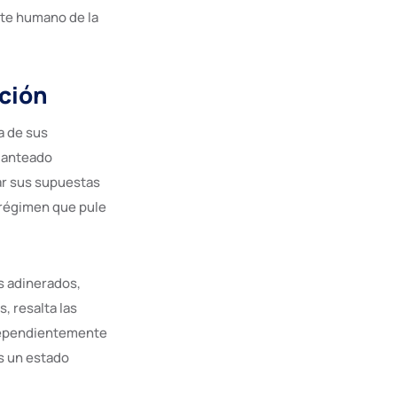
ste humano de la
ición
a de sus
planteado
ar sus supuestas
n régimen que pule
s adinerados,
, resalta las
ndependientemente
es un estado