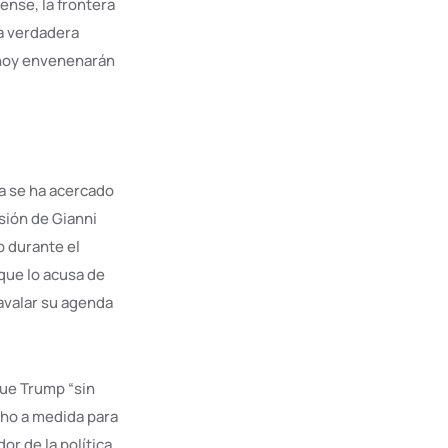
ense, la frontera
La verdadera
e hoy envenenarán
ia se ha acercado
sión de Gianni
p durante el
que lo acusa de
 avalar su agenda
que Trump “sin
cho a medida para
or de la política