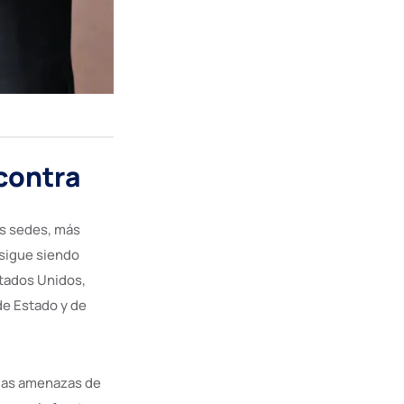
 contra
ás sedes, más
 sigue siendo
stados Unidos,
de Estado y de
, las amenazas de