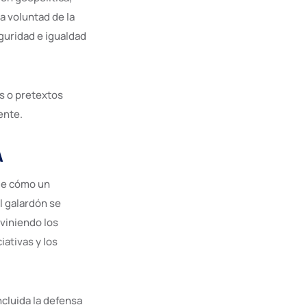
a voluntad de la
eguridad e igualdad
s o pretextos
ente.
A
 de cómo un
l galardón se
aviniendo los
ativas y los
ncluida la defensa