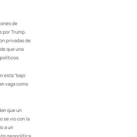
siones de
s por Trump.
on privadas de
 de que una
políticos.
n está “bajo
tan vaga como
rdan que un
o se vio con la
do a un
ón geopolítica,