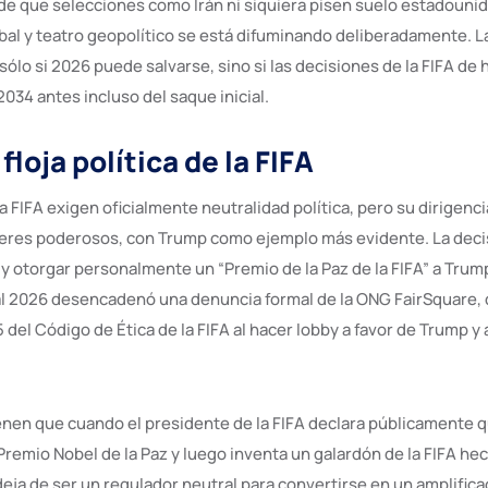
 de que selecciones como Irán ni siquiera pisen suelo estadounid
bal y teatro geopolítico se está difuminando deliberadamente. 
sólo si 2026 puede salvarse, sino si las decisiones de la FIFA d
 2034 antes incluso del saque inicial.
floja política de la FIFA
a FIFA exigen oficialmente neutralidad política, pero su dirigenc
deres poderosos, con Trump como ejemplo más evidente. La deci
 y otorgar personalmente un “Premio de la Paz de la FIFA” a Trum
l 2026 desencadenó una denuncia formal de la ONG FairSquare, 
 15 del Código de Ética de la FIFA al hacer lobby a favor de Trump y
ienen que cuando el presidente de la FIFA declara públicamente 
remio Nobel de la Paz y luego inventa un galardón de la FIFA he
 deja de ser un regulador neutral para convertirse en un amplificad