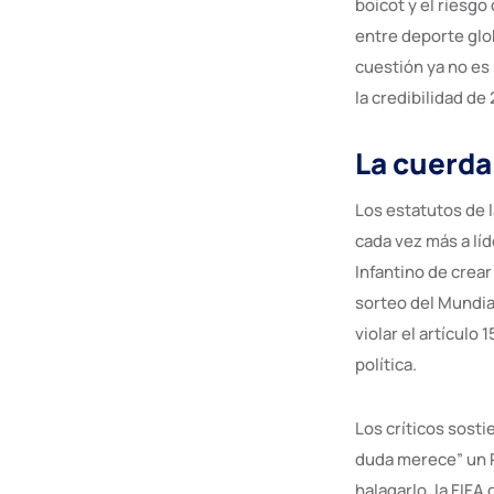
boicot y el riesgo
entre deporte glo
cuestión ya no es 
la credibilidad de
La cuerda 
Los estatutos de l
cada vez más a lí
Infantino de crear
sorteo del Mundia
violar el artículo
política.
Los críticos sost
duda merece” un P
halagarlo, la FIFA