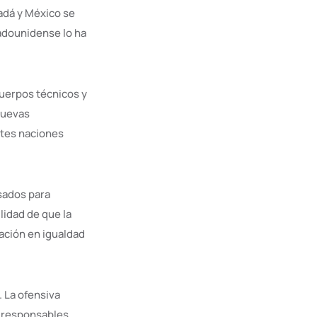
adá y México se
tadounidense lo ha
cuerpos técnicos y
 nuevas
ntes naciones
isados para
lidad de que la
ación en igualdad
 La ofensiva
e responsables