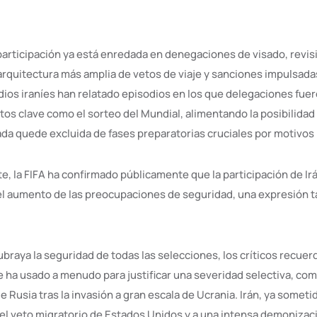
u participación ya está enredada en denegaciones de visado, revi
 arquitectura más amplia de vetos de viaje y sanciones impulsada
ios iraníes han relatado episodios en los que delegaciones fuer
tos clave como el sorteo del Mundial, alimentando la posibilidad
ada quede excluida de fases preparatorias cruciales por motivos 
, la FIFA ha confirmado públicamente que la participación de Irá
el aumento de las preocupaciones de seguridad, una expresión 
ubraya la seguridad de todas las selecciones, los críticos recue
e ha usado a menudo para justificar una severidad selectiva, com
e Rusia tras la invasión a gran escala de Ucrania. Irán, ya someti
l veto migratorio de Estados Unidos y a una intensa demonizaci