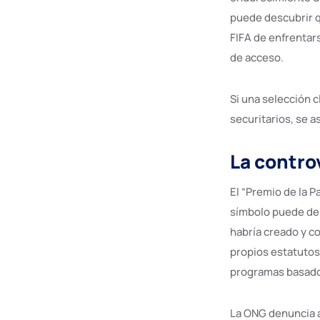
puede descubrir q
FIFA de enfrentars
de acceso.
Si una selección 
securitarios, se 
La controv
El “Premio de la 
símbolo puede des
habría creado y co
propios estatutos
programas basado
La ONG denuncia a