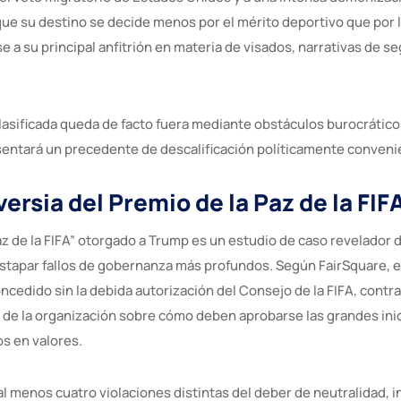
ue su destino se decide menos por el mérito deportivo que por l
e a su principal anfitrión en materia de visados, narrativas de s
clasificada queda de facto fuera mediante obstáculos burocrático
asentará un precedente de descalificación políticamente conveni
ersia del Premio de la Paz de la FIF
Paz de la FIFA” otorgado a Trump es un estudio de caso revelador
tapar fallos de gobernanza más profundos. Según FairSquare, e
ncedido sin la debida autorización del Consejo de la FIFA, contr
 de la organización sobre cómo deben aprobarse las grandes inici
s en valores.
l menos cuatro violaciones distintas del deber de neutralidad, i