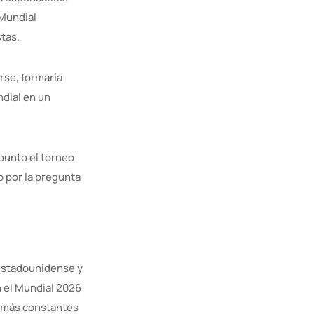
 Mundial
tas.
rse, formaría
dial en un
punto el torneo
do por la pregunta
 estadounidense y
n el Mundial 2026
es más constantes