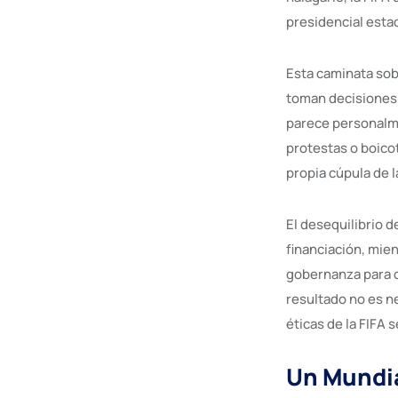
presidencial est
Esta caminata sob
toman decisiones 
parece personalme
protestas o boicot
propia cúpula de l
El desequilibrio d
financiación, mie
gobernanza para cu
resultado no es ne
éticas de la FIFA 
Un Mundia