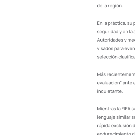
de la región.
En la práctica, s
seguridad y en la
Autoridades y med
visados para even
selección clasific
Más recientemente
evaluación” ante 
inquietante.
Mientras la FIFA s
lenguaje similar s
rápida exclusión d
endurecimiento de