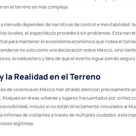
ón en el terreno es más compleja.
 menudo dependen de narrativas de control e inevitabilidad: la 
íos locales, el espectáculo procederá sin problemas. Esta narrat
ntral para mantener el ecosistema económico que rodea el torneo
tenderse no solo como una declaración sobre México, sino tam
dores, broadcasters y fans de que el evento sigue siendo seguro 
y la Realidad en el Terreno
tes de violencia en México han atraído atención precisamente p
a. Ataques en áreas urbanas y lugares frecuentados por civiles c
evisibilidad, incluso si no están directamente vinculados al Mun
 millones de visitantes a través de múltiples ciudades, esta imp
iones legítimas.