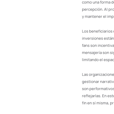
como una forma de 
percepción. Al pro
y mantener el imp
Los beneficiarios
inversiones están
fans son incentiva
mensajería son si
limitando el espa
Las organizacione
gestionar narrati
son performativos
reflejarlas. En est
fin en sí misma, p