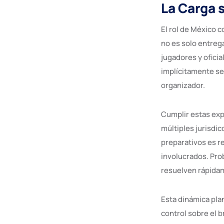
La Carga 
El rol de México c
no es solo entrega
jugadores y oficia
implícitamente señ
organizador.
Cumplir estas exp
múltiples jurisdic
preparativos es r
involucrados. Pro
resuelven rápidam
Esta dinámica pla
control sobre el b