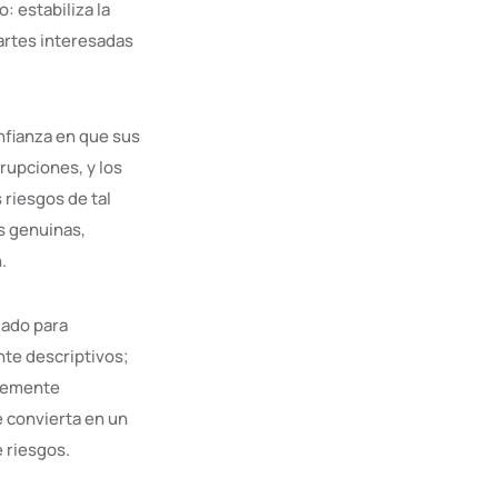
: estabiliza la
partes interesadas
nfianza en que sus
rupciones, y los
 riesgos de tal
s genuinas,
.
dado para
te descriptivos;
plemente
se convierta en un
e riesgos.