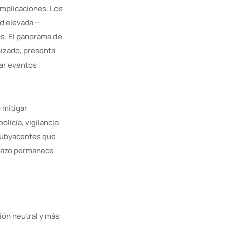
implicaciones. Los
ad elevada —
s. El panorama de
izado, presenta
nar eventos
 mitigar
licía, vigilancia
 subyacentes que
 plazo permanece
ión neutral y más