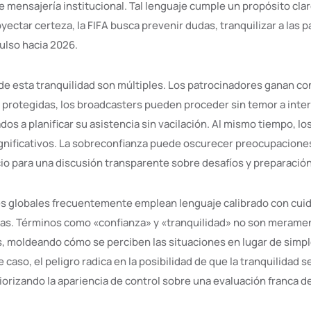
mensajería institucional. Tal lenguaje cumple un propósito claro
yectar certeza, la FIFA busca prevenir dudas, tranquilizar a las 
ulso hacia 2026.
 de esta tranquilidad son múltiples. Los patrocinadores ganan co
 protegidas, los broadcasters pueden proceder sin temor a inter
dos a planificar su asistencia sin vacilación. Al mismo tiempo, los
gnificativos. La sobreconfianza puede oscurecer preocupacione
cio para una discusión transparente sobre desafíos y preparación
s globales frecuentemente emplean lenguaje calibrado con cui
vas. Términos como «confianza» y «tranquilidad» no son meramen
, moldeando cómo se perciben las situaciones en lugar de sim
e caso, el peligro radica en la posibilidad de que la tranquilidad 
riorizando la apariencia de control sobre una evaluación franca d