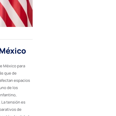
 México
de México para
ás que de
afectan espacios
uno de los
nfantino,
 La tensión es
eparativos de