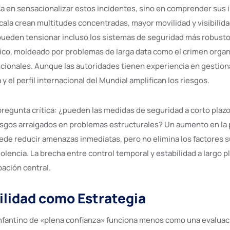
ica en sensacionalizar estos incidentes, sino en comprender sus 
cala crean multitudes concentradas, mayor movilidad y visibilid
ueden tensionar incluso los sistemas de seguridad más robusto
co, moldeado por problemas de larga data como el crimen organ
cionales. Aunque las autoridades tienen experiencia en gestio
 y el perfil internacional del Mundial amplifican los riesgos.
pregunta crítica: ¿pueden las medidas de seguridad a corto plazo
sgos arraigados en problemas estructurales? Un aumento en la po
ede reducir amenazas inmediatas, pero no elimina los factores
iolencia. La brecha entre control temporal y estabilidad a largo
ación central.
ilidad como Estrategia
Infantino de «plena confianza» funciona menos como una evaluac