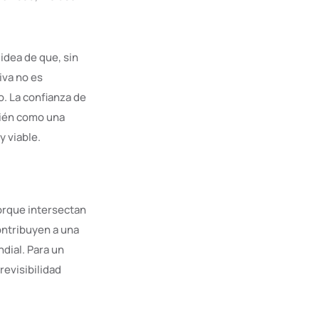
idea de que, sin
iva no es
. La confianza de
bién como una
y viable.
orque intersectan
ontribuyen a una
dial. Para un
revisibilidad