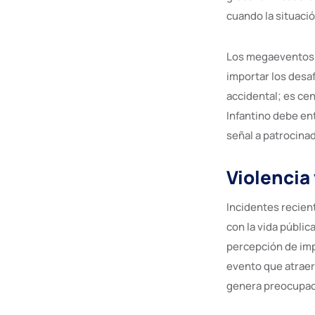
cuando la situaci
Los megaeventos a
importar los desaf
accidental; es ce
Infantino debe en
señal a patrocina
Violencia 
Incidentes recien
con la vida públic
percepción de impr
evento que atraerá
genera preocupac