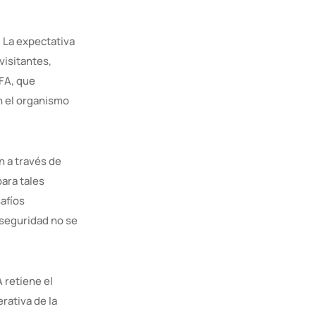
. La expectativa
visitantes,
IFA, que
n el organismo
 a través de
para tales
afíos
 seguridad no se
 retiene el
rativa de la