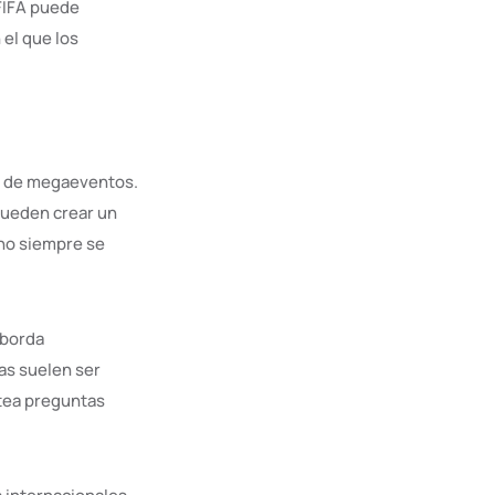
 FIFA puede
 el que los
to de megaeventos.
pueden crear un
 no siempre se
aborda
as suelen ser
ntea preguntas