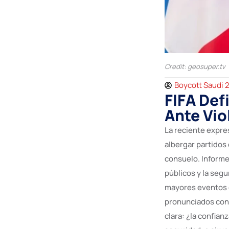
Credit: geosuper.tv
Boycott Saudi 
FIFA Def
Ante Vio
La reciente expre
albergar partidos 
consuelo. Informe
públicos y la segu
mayores eventos d
pronunciados con 
clara: ¿la confian