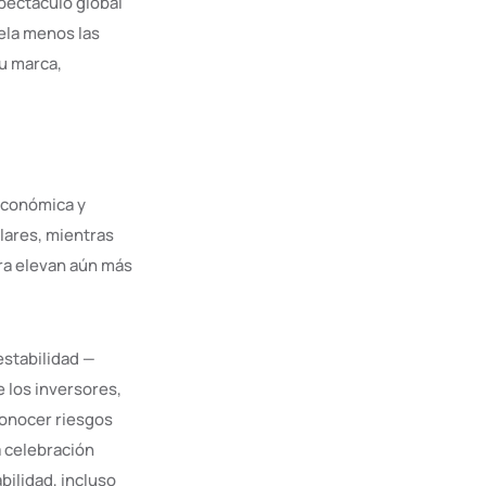
spectáculo global
ela menos las
su marca,
 económica y
lares, mientras
ura elevan aún más
estabilidad —
 los inversores,
econocer riesgos
 celebración
bilidad, incluso