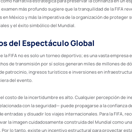
e como narrativa estratégica para preservar la confianza en un e
n examen más profundo sugiere que la tranquilidad de la FIFA rev
s en México y más la imperativa de la organización de proteger 
les y el éxito simbólico del Mundial.
os del Espectáculo Global
e la FIFA no es solo un torneo deportivo; es una vasta empresa
chos de transmisión por sí solos generan miles de millones de dó
de patrocinio, ingresos turísticos e inversiones en infraestruct
iera del evento.
el costo de la incertidumbre es alto. Cualquier percepción de in
elacionada con la seguridad— puede propagarse a la confianza de
de entradas y disuadir los viajes internacionales. Para la FIFA, r
avar la imagen cuidadosamente construida del Mundial como una
. Por lo tanto, existe un incentivo estructural para proyectar esta