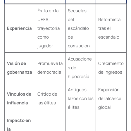
Éxito en la
Secuelas
UEFA,
del
Reformista
Experiencia
trayectoria
escándalo
tras el
como
de
escándalo
jugador
corrupción
Acusacione
Visión de
Promueve la
Crecimiento
s de
gobernanza
democracia
de ingresos
hipocresía
Antiguos
Expansión
Vínculos de
Crítico de
lazos con las
del alcance
influencia
las élites
élites
global
Impacto en
la