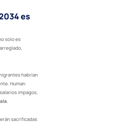
 2034 es
no solo es
 arreglado,
migrantes habrían
rente. Human
 salarios impagos,
ala
.
erán sacrificadas