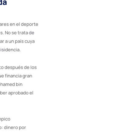
da
ares en el deporte
s. No se trata de
ar a un país cuya
isidencia.
lto después de los
ue financia gran
Mohamed bin
aber aprobado el
mpico
o: dinero por