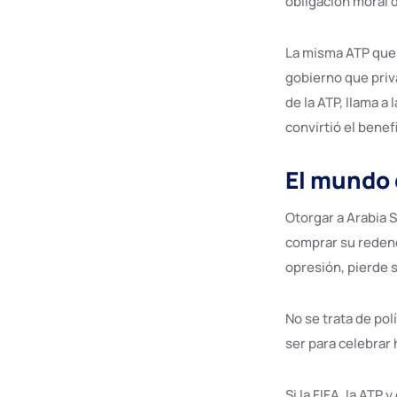
obligación moral 
La misma ATP que 
gobierno que priv
de la ATP, llama 
convirtió el bene
El mundo 
Otorgar a Arabia 
comprar su redenci
opresión, pierde 
No se trata de pol
ser para celebrar 
Si la FIFA, la ATP