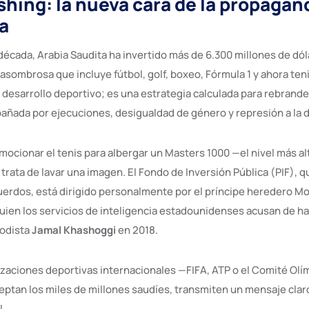
hing: la nueva cara de la propagan
ia
década, Arabia Saudita ha invertido más de 6.300 millones de dól
 asombrosa que incluye fútbol, golf, boxeo, Fórmula 1 y ahora teni
 desarrollo deportivo; es una estrategia calculada para rebrande
ñada por ejecuciones, desigualdad de género y represión a la d
omocionar el tenis para albergar un Masters 1000 —el nivel más a
rata de lavar una imagen. El Fondo de Inversión Pública (PIF), q
uerdos, está dirigido personalmente por el príncipe heredero 
uien los servicios de inteligencia estadounidenses acusan de h
iodista
Jamal Khashoggi
en 2018.
zaciones deportivas internacionales —FIFA, ATP o el Comité Olí
eptan los miles de millones saudíes, transmiten un mensaje clar
l.