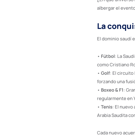
albergar el event
La conquis
El dominio saudí e
•
Fútbol
: La Saud
como Cristiano Ro
•
Golf
: El circuito
forzando una fusi
•
Boxeo & F1
: Gra
regularmente en Y
•
Tenis
: El nuevo
Arabia Saudita co
Cada nuevo acuer