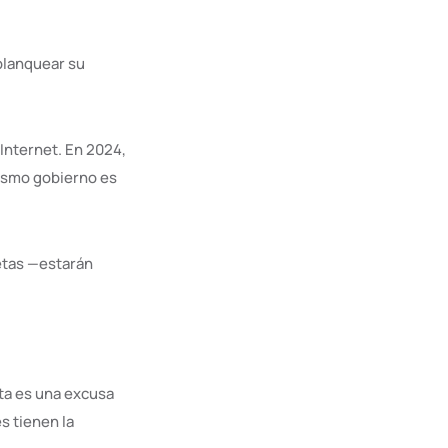
blanquear su
Internet. En 2024,
mismo gobierno es
etas —estarán
ita es una excusa
s tienen la