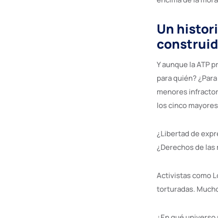
Un histor
construid
Y aunque la ATP p
para quién? ¿Para
menores infractore
los cinco mayores
¿Libertad de expr
¿Derechos de las 
Activistas como L
torturadas. Mucho
¿En qué universo 