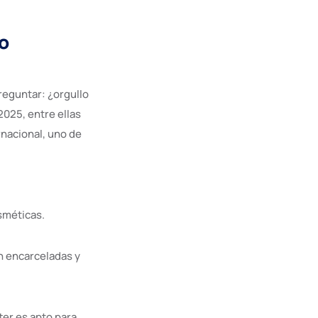
o
reguntar: ¿orgullo
2025, entre ellas
rnacional, uno de
sméticas.
on encarceladas y
ter es apto para