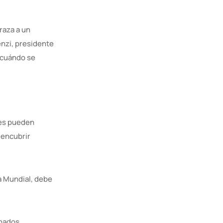
raza a un
nzi, presidente
 ¿cuándo se
ses pueden
 encubrir
a Mundial, debe
onados,