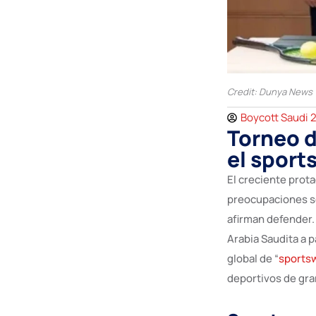
Credit: Dunya News
Boycott Saudi 
Torneo 
el sport
El creciente prot
preocupaciones so
afirman defender.
Arabia Saudita a 
global de “
sports
deportivos de gra