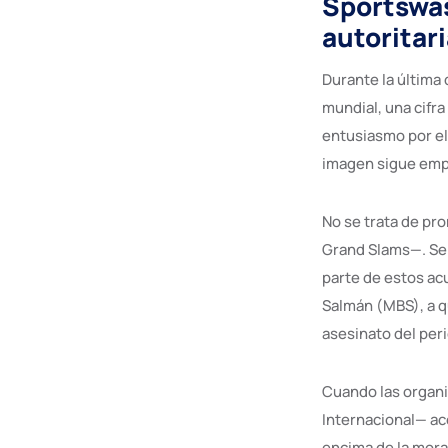
Sportswas
autoritar
Durante la última 
mundial, una cifra
entusiasmo por el
imagen sigue empa
No se trata de pr
Grand Slams—. Se t
parte de estos ac
Salmán (MBS), a q
asesinato del per
Cuando las organi
Internacional— ac
encima de la mora