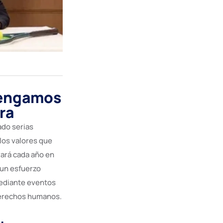
tengamos
ra
ado serias
los valores que
rará cada año en
 un esfuerzo
mediante eventos
 derechos humanos.