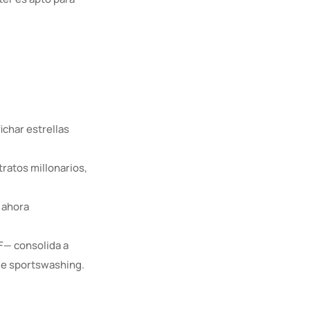
ichar estrellas
ntratos millonarios,
 ahora
F— consolida a
 de sportswashing.