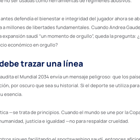
de no ser usadas como herramientas de regímenes abusivos.
antes defendía el bienestar e integridad del jugador ahora se ab
a a millones de libertades fundamentales. Cuando Andrea Gaude
a la expansión saudí “un momento de orgullo”, queda la pregunta:
ficio económico en orgullo?
debe trazar una línea
Saudita el Mundial 2034 envía un mensaje peligroso: que los paí
ón, por oscuro que sea su historial. Si el deporte se utiliza para
su esencia.
ítica —se trata de principios. Cuando el mundo se une por la Cop
humanidad, justicia e igualdad —no para respaldar crueldad.
 y otros siguen facilitando el sportswashing saudí, entonces afici