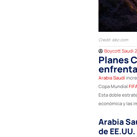
Credit: bbc.com
Boycott Saudi 
Planes C
enfrenta
Arabia Saudí
incre
Copa Mundial
FIF
Esta doble estrat
económica y las i
Arabia Sa
de EE.UU.