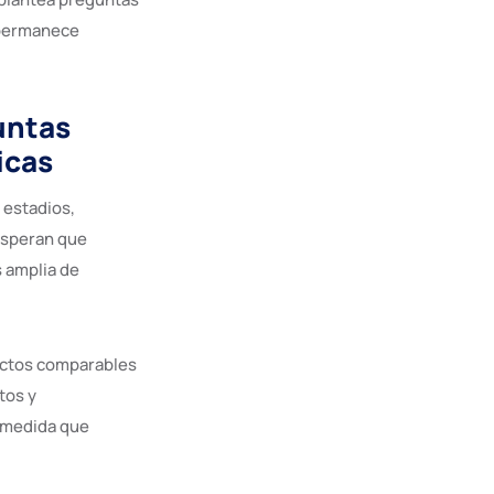
 permanece
untas
icas
 estadios,
 esperan que
s amplia de
ctos comparables
tos y
a medida que