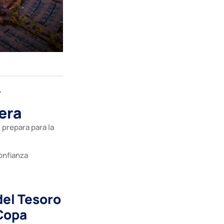
í
era
prepara para la
onfianza
del Tesoro
 Copa