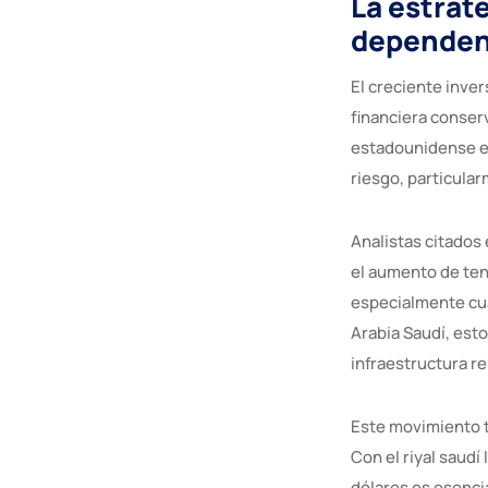
La estrate
dependenc
El creciente inve
financiera conserv
estadounidense es
riesgo, particula
Analistas citado
el aumento de ten
especialmente cu
Arabia Saudí, est
infraestructura r
Este movimiento t
Con el riyal saud
dólares es esenci