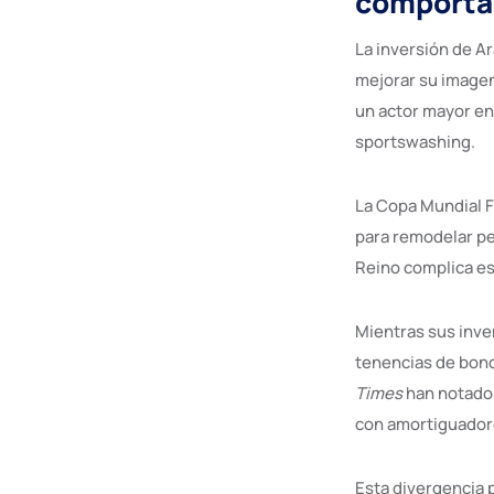
comporta
La inversión de A
mejorar su imagen 
un actor mayor en
sportswashing.
La Copa Mundial F
para remodelar pe
Reino complica es
Mientras sus inve
tenencias de bono
Times
han notado 
con amortiguadore
Esta divergencia 