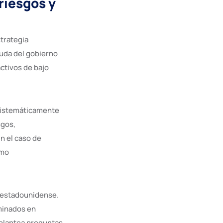
riesgos y
strategia
euda del gobierno
ctivos de bajo
sistemáticamente
sgos,
n el caso de
omo
r estadounidense.
ominados en
 plantea preguntas