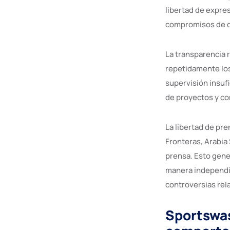
libertad de expre
compromisos de d
La transparencia 
repetidamente lo
supervisión insuf
de proyectos y co
La libertad de pr
Fronteras, Arabia 
prensa. Esto gene
manera independie
controversias rel
Sportswas