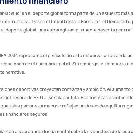
miento financiero
rabia Saudí en el deporte global forma parte de un esfuerzo más 
internacional. Desde el fútbol hasta la Fórmula 1, el Reino se h
 el deporte global, una estrategia ampliamente descrita por ana
IFA 2034 representa el pináculo de este esfuerzo, ofreciendo u
rcepciones en el escenario global. Sin embargo, el comportamie
ta narrativa.
rsiones deportivas proyectan confianza y ambición, el aumento 
s del Tesoro de EE.UU. señala cautela. Economistas escribiend
que tales patrones a menudo reflejan un deseo de equilibrar gas
s financieros seguros.
plantea una pregunta fundamental sobre la naturaleza de la estra