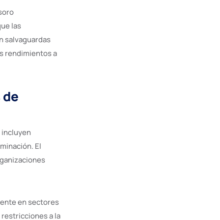
esoro
ue las
n salvaguardas
os rendimientos a
 de
 incluyen
minación. El
organizaciones
mente en sectores
restricciones a la