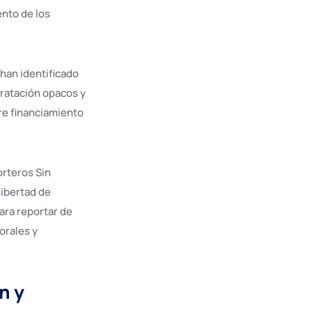
ento de los
han identificado
ratación opacos y
bre financiamiento
orteros Sin
libertad de
ara reportar de
orales y
n y