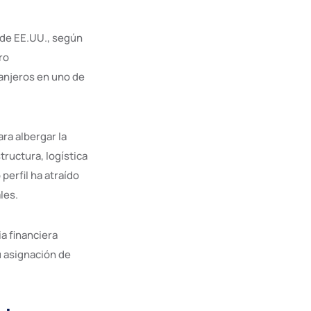
 de EE.UU., según
ro
ranjeros en uno de
ra albergar la
ructura, logística
perfil ha atraído
les.
a financiera
u asignación de