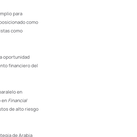
amplio para
a posicionado como
listas como
na oportunidad
nto financiero del
paralelo en
o en
Financial
tos de alto riesgo
tegia de Arabia