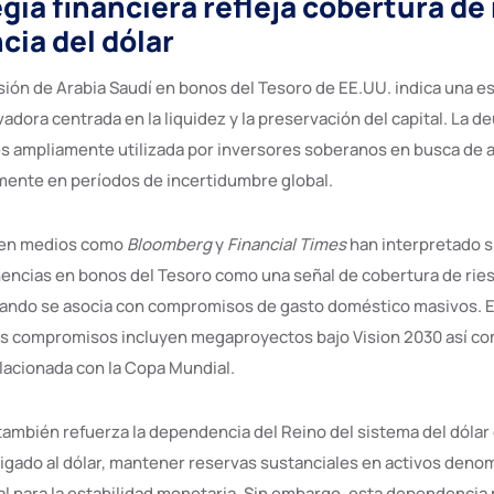
gia financiera refleja cobertura de 
ia del dólar
rsión de Arabia Saudí en bonos del Tesoro de EE.UU. indica una e
adora centrada en la liquidez y la preservación del capital. La d
 ampliamente utilizada por inversores soberanos en busca de a
rmente en períodos de incertidumbre global.
s en medios como
Bloomberg
y
Financial Times
han interpretado 
encias en bonos del Tesoro como una señal de cobertura de rie
ando se asocia con compromisos de gasto doméstico masivos. E
os compromisos incluyen megaproyectos bajo Vision 2030 así c
elacionada con la Copa Mundial.
ambién refuerza la dependencia del Reino del sistema del dóla
í ligado al dólar, mantener reservas sustanciales en activos den
al para la estabilidad monetaria. Sin embargo, esta dependencia