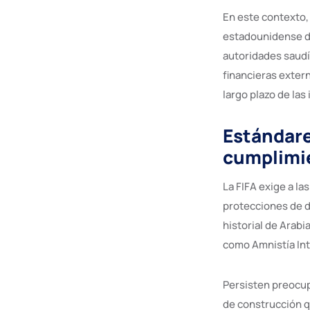
En este contexto, 
estadounidense de
autoridades saudí
financieras exter
largo plazo de las
Estándare
cumplimie
La FIFA exige a l
protecciones de d
historial de Arab
como Amnistía Int
Persisten preocup
de construcción qu